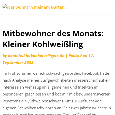
Wer
Expeditionen
wohnt
vor der
in
Terrassentür
Skip
meinem
Mitbewohner des Monats:
to
Garten?
content
Kleiner Kohlweißling
by
daniela.kleiboehmer@gmx.de
|
Posted on
11.
September 2022
Im Frühsommer war ich schwach geworden: Facebook hatte
nach Analyse meiner Surfgewohnheiten messerscharf auf ein
Interesse an Viehzeug im allgemeinen und Insekten im
besonderen geschlossen und bot mir mit bewundernswerter
Penetranz ein „Schwalbenschwanz-Kit“ zur Aufzucht von
eigenen Schwalbenschwänzen an. Seit zwei Jahren wuchert in
meiner Küche kaum verwendeter Gewürz-Fenchel im