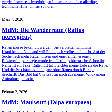
vergleichsweise schwerhörigen Lauscher brauchen allerdings
technische Hilfe, um sie zu hören.
März 7, 2026
MdM: Die Wanderratte (Rattus
norvegicus)
Ratten müsse bekämpft werden! Sie verbreiten schlimme
Krankheiten! Niemand will Ratten, ich wollte auch nicht. Auf der
Suche nach mehr Rattenwissen und einer angemessenen
Bekämpfungsstrategie wurde ich allerdings überrascht: Schon ihr
Name ist ein Fake. Rattengift trifft leichter meine Eule als die Ratte.
Und die Pest hätte es auch ganz ohne Ratten durch Europa
geschafft. Das Bild hat ChatGPt für mich aus meiner Wildkamera-
Aufnahme gemacht.
Februar 2, 2026
MdM: Maulwurf (Talpa europaea)