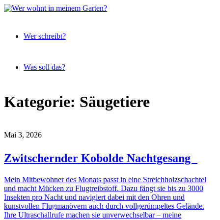
Expeditionen
Wer
vor der
Wer schreibt?
wohnt
Terrassentür
in
meinem
Was soll das?
Garten?
Skip
Kategorie:
Säugetiere
to
content
Mai 3, 2026
Zwitschernder Kobolde Nachtgesang
Mein Mitbewohner des Monats passt in eine Streichholzschachtel
und macht Mücken zu Flugtreibstoff. Dazu fängt sie bis zu 3000
Insekten pro Nacht und navigiert dabei mit den Ohren und
kunstvollen Flugmanövern auch durch vollgerümpeltes Gelände.
Ihre Ultraschallrufe machen sie unverwechselbar – meine