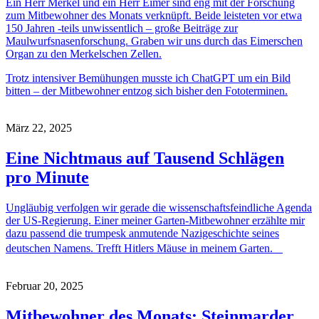
Ein Herr Merkel und ein Herr Eimer sind eng mit der Forschung
zum Mitbewohner des Monats verknüpft. Beide leisteten vor etwa
150 Jahren -teils unwissentlich – große Beiträge zur
Maulwurfsnasenforschung. Graben wir uns durch das Eimerschen
Organ zu den Merkelschen Zellen.
Trotz intensiver Bemühungen musste ich ChatGPT um ein Bild
bitten – der Mitbewohner entzog sich bisher den Fototerminen.
März 22, 2025
Eine Nichtmaus auf Tausend Schlägen
pro Minute
Ungläubig verfolgen wir gerade die wissenschaftsfeindliche Agenda
der US-Regierung. Einer meiner Garten-Mitbewohner erzählte mir
dazu passend die trumpesk anmutende Nazigeschichte seines
deutschen Namens. Trefft Hitlers Mäuse in meinem Garten.
Februar 20, 2025
Mitbewohner des Monats: Steinmarder