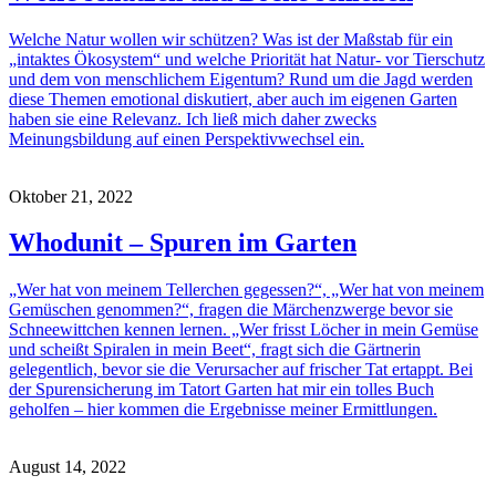
Welche Natur wollen wir schützen? Was ist der Maßstab für ein
„intaktes Ökosystem“ und welche Priorität hat Natur- vor Tierschutz
und dem von menschlichem Eigentum? Rund um die Jagd werden
diese Themen emotional diskutiert, aber auch im eigenen Garten
haben sie eine Relevanz. Ich ließ mich daher zwecks
Meinungsbildung auf einen Perspektivwechsel ein.
Oktober 21, 2022
Whodunit – Spuren im Garten
„Wer hat von meinem Tellerchen gegessen?“, „Wer hat von meinem
Gemüschen genommen?“, fragen die Märchenzwerge bevor sie
Schneewittchen kennen lernen. „Wer frisst Löcher in mein Gemüse
und scheißt Spiralen in mein Beet“, fragt sich die Gärtnerin
gelegentlich, bevor sie die Verursacher auf frischer Tat ertappt. Bei
der Spurensicherung im Tatort Garten hat mir ein tolles Buch
geholfen – hier kommen die Ergebnisse meiner Ermittlungen.
August 14, 2022