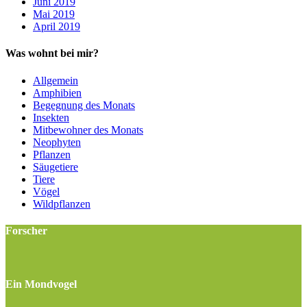
Juni 2019
Mai 2019
April 2019
Was wohnt bei mir?
Allgemein
Amphibien
Begegnung des Monats
Insekten
Mitbewohner des Monats
Neophyten
Pflanzen
Säugetiere
Tiere
Vögel
Wildpflanzen
Forscher
Ein Mondvogel