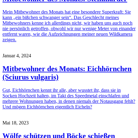
Mein Mitbewohner des Monats hat eine besondere Superkraft: Sie
kann „ein bißchen schwanger sein“. Das Geschlecht meines
Mitbewohners kenne ich allerdings nicht, wir haben uns auch noch
nie persönlich getroffen, obwohl wir nur wenige Meter von einander
entfernt waren, wie die Aufzeichnungen meiner neuen Wildkamera
zeigen.
Januar 4, 2024
Mitbewohner des Monats: Eichhörnchen
(Sciurus vulgaris)
Gut, Eichhörnchen kennt ihr alle, aber wusstet ihr, dass sie in
Socken Hochzeit halten, im Takt des Speedmetal einschlafen und
mehrere Wohnungen haben, in denen niemals der Notausgang fehlt?
Und mögen Eichhörnchen eigentlich Eicheln?
Mai 18, 2023
Wölfe schützen und Böcke schießen