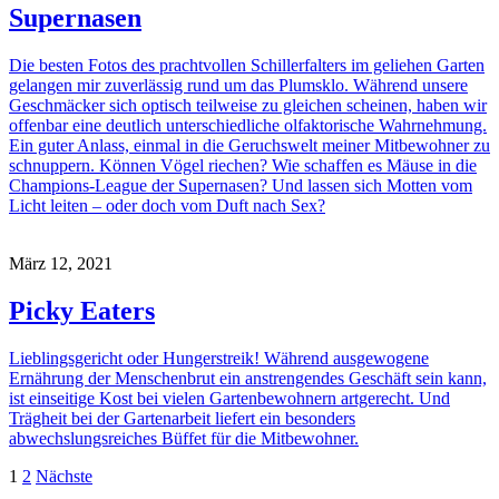
Supernasen
Die besten Fotos des prachtvollen Schillerfalters im geliehen Garten
gelangen mir zuverlässig rund um das Plumsklo. Während unsere
Geschmäcker sich optisch teilweise zu gleichen scheinen, haben wir
offenbar eine deutlich unterschiedliche olfaktorische Wahrnehmung.
Ein guter Anlass, einmal in die Geruchswelt meiner Mitbewohner zu
schnuppern. Können Vögel riechen? Wie schaffen es Mäuse in die
Champions-League der Supernasen? Und lassen sich Motten vom
Licht leiten – oder doch vom Duft nach Sex?
März 12, 2021
Picky Eaters
Lieblingsgericht oder Hungerstreik! Während ausgewogene
Ernährung der Menschenbrut ein anstrengendes Geschäft sein kann,
ist einseitige Kost bei vielen Gartenbewohnern artgerecht. Und
Trägheit bei der Gartenarbeit liefert ein besonders
abwechslungsreiches Büffet für die Mitbewohner.
Seitennummerierung
1
2
Nächste