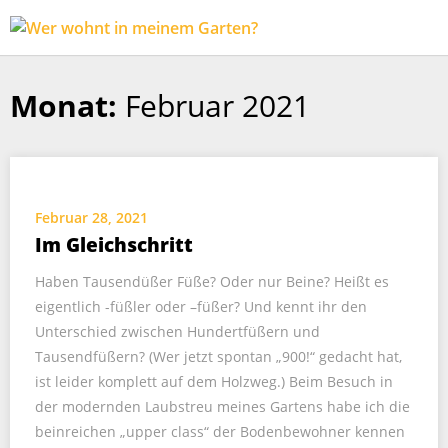
Wer
Expeditionen
wohnt
vor der
in
Terrassentür
Monat:
Februar 2021
Skip
meinem
to
Garten?
content
Februar 28, 2021
Im Gleichschritt
Haben Tausendüßer Füße? Oder nur Beine? Heißt es
eigentlich -füßler oder –füßer? Und kennt ihr den
Unterschied zwischen Hundertfüßern und
Tausendfüßern? (Wer jetzt spontan „900!“ gedacht hat,
ist leider komplett auf dem Holzweg.) Beim Besuch in
der modernden Laubstreu meines Gartens habe ich die
beinreichen „upper class“ der Bodenbewohner kennen