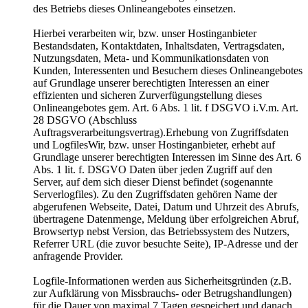
des Betriebs dieses Onlineangebotes einsetzen.
Hierbei verarbeiten wir, bzw. unser Hostinganbieter
Bestandsdaten, Kontaktdaten, Inhaltsdaten, Vertragsdaten,
Nutzungsdaten, Meta- und Kommunikationsdaten von
Kunden, Interessenten und Besuchern dieses Onlineangebotes
auf Grundlage unserer berechtigten Interessen an einer
effizienten und sicheren Zurverfügungstellung dieses
Onlineangebotes gem. Art. 6 Abs. 1 lit. f DSGVO i.V.m. Art.
28 DSGVO (Abschluss
Auftragsverarbeitungsvertrag).Erhebung von Zugriffsdaten
und LogfilesWir, bzw. unser Hostinganbieter, erhebt auf
Grundlage unserer berechtigten Interessen im Sinne des Art. 6
Abs. 1 lit. f. DSGVO Daten über jeden Zugriff auf den
Server, auf dem sich dieser Dienst befindet (sogenannte
Serverlogfiles). Zu den Zugriffsdaten gehören Name der
abgerufenen Webseite, Datei, Datum und Uhrzeit des Abrufs,
übertragene Datenmenge, Meldung über erfolgreichen Abruf,
Browsertyp nebst Version, das Betriebssystem des Nutzers,
Referrer URL (die zuvor besuchte Seite), IP-Adresse und der
anfragende Provider.
Logfile-Informationen werden aus Sicherheitsgründen (z.B.
zur Aufklärung von Missbrauchs- oder Betrugshandlungen)
für die Dauer von maximal 7 Tagen gespeichert und danach