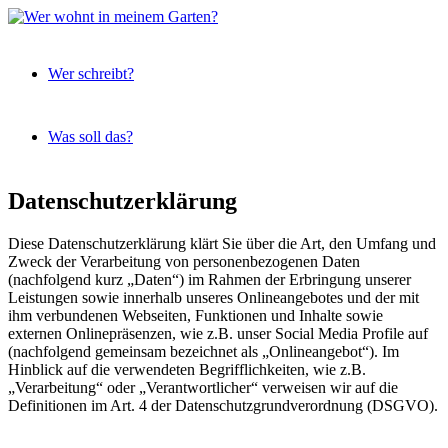
Expeditionen
Wer
vor der
Wer schreibt?
wohnt
Terrassentür
in
meinem
Was soll das?
Garten?
Skip
Datenschutzerklärung
to
content
Diese Datenschutzerklärung klärt Sie über die Art, den Umfang und
Zweck der Verarbeitung von personenbezogenen Daten
(nachfolgend kurz „Daten“) im Rahmen der Erbringung unserer
Leistungen sowie innerhalb unseres Onlineangebotes und der mit
ihm verbundenen Webseiten, Funktionen und Inhalte sowie
externen Onlinepräsenzen, wie z.B. unser Social Media Profile auf
(nachfolgend gemeinsam bezeichnet als „Onlineangebot“). Im
Hinblick auf die verwendeten Begrifflichkeiten, wie z.B.
„Verarbeitung“ oder „Verantwortlicher“ verweisen wir auf die
Definitionen im Art. 4 der Datenschutzgrundverordnung (DSGVO).