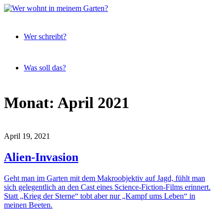
Expeditionen
Wer
vor der
Wer schreibt?
wohnt
Terrassentür
in
meinem
Was soll das?
Garten?
Skip
Monat:
April 2021
to
content
April 19, 2021
Alien-Invasion
Geht man im Garten mit dem Makroobjektiv auf Jagd, fühlt man
sich gelegentlich an den Cast eines Science-Fiction-Films erinnert.
Statt „Krieg der Sterne“ tobt aber nur „Kampf ums Leben“ in
meinen Beeten.