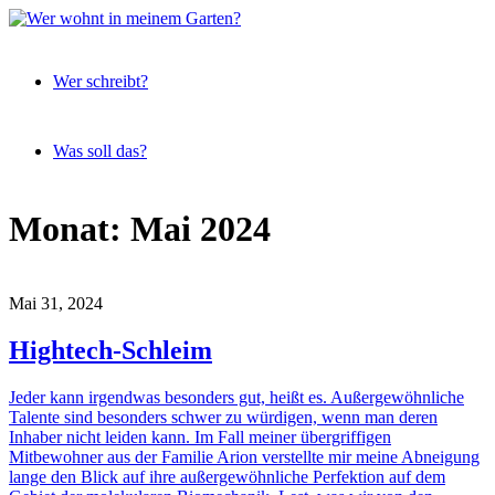
Expeditionen
Wer
vor der
Wer schreibt?
wohnt
Terrassentür
in
meinem
Was soll das?
Garten?
Skip
Monat:
Mai 2024
to
content
Mai 31, 2024
Hightech-Schleim
Jeder kann irgendwas besonders gut, heißt es. Außergewöhnliche
Talente sind besonders schwer zu würdigen, wenn man deren
Inhaber nicht leiden kann. Im Fall meiner übergriffigen
Mitbewohner aus der Familie Arion verstellte mir meine Abneigung
lange den Blick auf ihre außergewöhnliche Perfektion auf dem