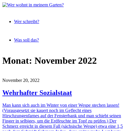
Expeditionen
Wer
vor der
Wer schreibt?
wohnt
Terrassentür
in
meinem
Was soll das?
Garten?
Skip
Monat:
November 2022
to
content
November 20, 2022
Wehrhafter Sozialstaat
Man kann sich auch im Winter von einer Wespe stechen lassen!
(Vorausgesetzt sie kauert noch im Geflecht eines
Hirschzungenfarnes auf der Fensterbank und man schiebt seinen
Finger in selbiges, um die Erdfeuchte im Topf zu prüfen.) Der
Schmerz erreicht in diesem Fall (sächsische Wespe) etwa eine 1,5