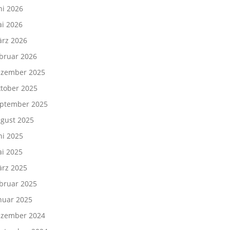
ni 2026
i 2026
rz 2026
bruar 2026
zember 2025
tober 2025
ptember 2025
gust 2025
ni 2025
i 2025
rz 2025
bruar 2025
nuar 2025
zember 2024