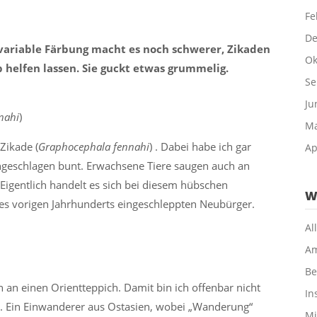
Fe
De
variable Färbung macht es noch schwerer, Zikaden
Ok
b helfen lassen. Sie guckt etwas grummelig.
Se
Ju
nahi
)
Ma
Zikade (
Graphocephala fennahi
) . Dabei habe ich gar
Ap
ungeschlagen bunt. Erwachsene Tiere saugen auch an
 Eigentlich handelt es sich bei diesem hübschen
W
s vorigen Jahrhunderts eingeschleppten Neubürger.
Al
Am
Be
an einen Orientteppich. Damit bin ich offenbar nicht
In
). Ein Einwanderer aus Ostasien, wobei „Wanderung“
Mi