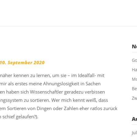
en
r
m
?
N
Go
10. September 2020
Ha
äher kennen zu lernen, um sie – im Idealfall- mit
Md
mir als erstes meine Ahnungslosigkeit in Sachen
Be
ren haben sich Wissenschaftler geradezu verbissen
Zw
nungssystem zu sortieren. Wer mich kennt weiß, dass
dem Sortieren von Dingen oder Zahlen eher ratlos zurück
 schief gelaufen?).
A
Ju