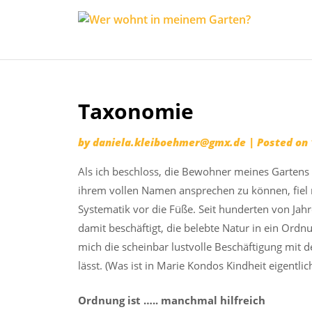
Wer
Expedition
wohnt
vor der
in
Terrassentü
meine
Skip
Garten
Taxonomie
to
content
by
daniela.kleiboehmer@gmx.de
|
Posted on
Als ich beschloss, die Bewohner meines Gartens n
ihrem vollen Namen ansprechen zu können, fiel 
Systematik vor die Füße. Seit hunderten von Jah
damit beschäftigt, die belebte Natur in ein Ord
mich die scheinbar lustvolle Beschäftigung mit 
lässt. (Was ist in Marie Kondos Kindheit eigentlich
Ordnung ist ….. manchmal hilfreich