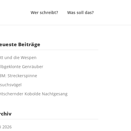
Wer schreibt?
Was soll das?
eueste Beiträge
tt und die Wespen
lbgeklonte Genräuber
M: Streckerspinne
suchsvögel
itschernder Kobolde Nachtgesang
rchiv
li 2026