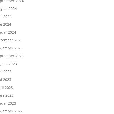
ptember 2024
gust 2024
ni 2024
i 2024
nuar 2024
zember 2023
vember 2023
ptember 2023
gust 2023
ni 2023
i 2023
ril 2023
rz 2023
nuar 2023
vember 2022