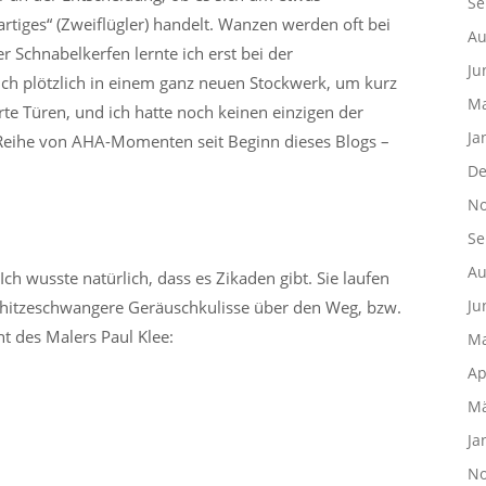
Se
artiges“ (Zweiflügler) handelt. Wanzen werden oft bei
Au
 Schnabelkerfen lernte ich erst bei der
Ju
ch plötzlich in einem ganz neuen Stockwerk, um kurz
Ma
e Türen, und ich hatte noch keinen einzigen der
Ja
 Reihe von AHA-Momenten seit Beginn dieses Blogs –
De
No
Se
Au
ch wusste natürlich, dass es Zikaden gibt. Sie laufen
Ju
ls hitzeschwangere Geräuschkulisse über den Weg, bzw.
t des Malers Paul Klee:
Ma
Ap
Mä
Ja
No