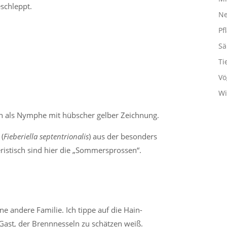
eschleppt.
Ne
Pf
Sä
Ti
Vö
Wi
en als Nymphe mit hübscher gelber Zeichnung.
 (
Fieberiella septentrionalis
) aus der besonders
ristisch sind hier die „Sommersprossen“.
ne andere Familie. Ich tippe auf die Hain-
r Gast, der Brennnesseln zu schätzen weiß.