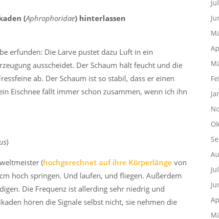
Ju
kaden (
Aphrophoridae
) hinterlassen
Ju
Ma
Ap
 erfunden: Die Larve pustet dazu Luft in ein
Mä
erzeugung ausscheidet. Der Schaum hält feucht und die
ssfeine ab. Der Schaum ist so stabil, dass er einen
Fe
ein Eischnee fällt immer schon zusammen, wenn ich ihn
Ja
No
Ok
Se
us
)
Au
weltmeister (
hochgerechnet auf ihre Körperlänge
von
Ju
cm hoch springen. Und laufen, und fliegen. Außerdem
Ju
igen. Die Frequenz ist allerding sehr niedrig und
Ap
aden hören die Signale selbst nicht, sie nehmen die
Mä