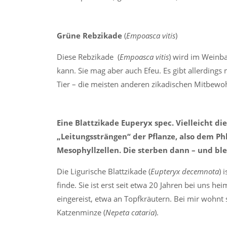
Grüne Rebzikade
(
Empoasca vitis
)
Diese Rebzikade (
Empoasca vitis
) wird im Weinba
kann. Sie mag aber auch Efeu. Es gibt allerdings
Tier – die meisten anderen zikadischen Mitbewoh
Eine Blattzikade Euperyx spec. Vielleicht di
„Leitungssträngen“ der Pflanze, also dem P
Mesophyllzellen. Die sterben dann – und blei
Die Ligurische Blattzikade (
Eupteryx decemnota
) 
finde. Sie ist erst seit etwa 20 Jahren bei uns h
eingereist, etwa an Topfkräutern. Bei mir wohnt s
Katzenminze (
Nepeta cataria
).