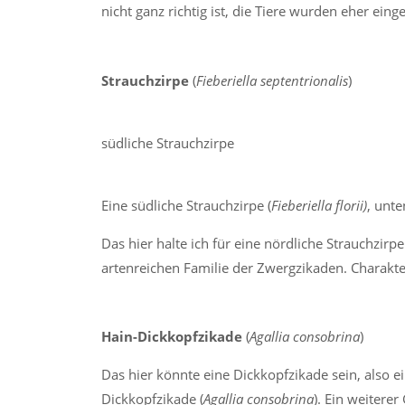
nicht ganz richtig ist, die Tiere wurden eher eing
Strauchzirpe
(
Fieberiella septentrionalis
)
südliche Strauchzirpe
Eine südliche Strauchzirpe (
Fieberiella florii)
, unt
Das hier halte ich für eine nördliche Strauchzirpe
artenreichen Familie der Zwergzikaden. Charakte
Hain-Dickkopfzikade
(
Agallia consobrina
)
Das hier könnte eine Dickkopfzikade sein, also ei
Dickkopfzikade (
Agallia consobrina
). Ein weitere