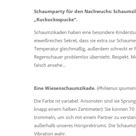
Schaumparty für den Nachwuchs: Schaumzi
„Kuckucksspucke“.
Schaumzikaden haben eine besondere Kinderstube
eiweißreiches Sekret, dass sie extra zur Schaum
Temperatur gleichmäßig, außerdem schreckt er Fre
Regenschauer problemlos übersteht. Respekt. M
falsch ansehe…
Eine
Wiesenschaumzikade
. (
Philaenus spumari
Die Farbe ist variabel. Ansonsten sind sie Sprung
knapp einem halben Zentimeter): Sie können 70 
trommeln, um sich mit einem Partner zu verständ
außerhalb unseres Hörsprektrums. Die Schaumzik
Vibration wahr.