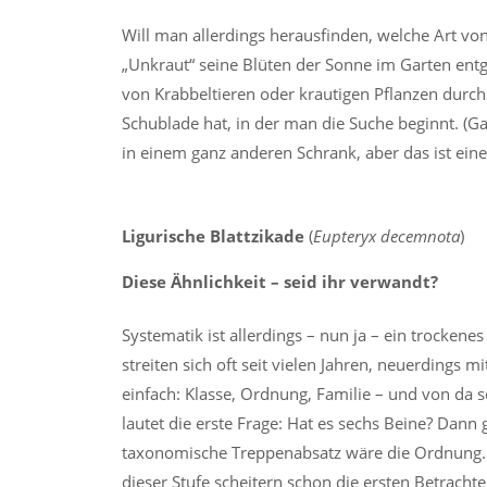
Will man allerdings herausfinden, welche Art vo
„Unkraut“ seine Blüten der Sonne im Garten en
von Krabbeltieren oder krautigen Pflanzen du
Schublade hat, in der man die Suche beginnt. (G
in einem ganz anderen Schrank, aber das ist eine
Ligurische Blattzikade
(
Eupteryx decemnota
)
Diese Ähnlichkeit – seid ihr verwandt?
Systematik ist allerdings – nun ja – ein trockenes
streiten sich oft seit vielen Jahren, neuerdings m
einfach: Klasse, Ordnung, Familie – und von da sc
lautet die erste Frage: Hat es sechs Beine? Dann 
taxonomische Treppenabsatz wäre die Ordnung. Al
dieser Stufe scheitern schon die ersten Betracht