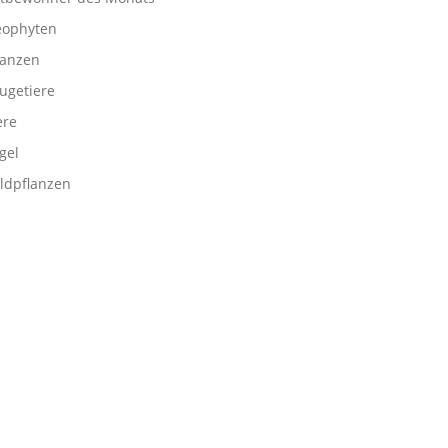
ophyten
lanzen
ugetiere
ere
gel
ldpflanzen