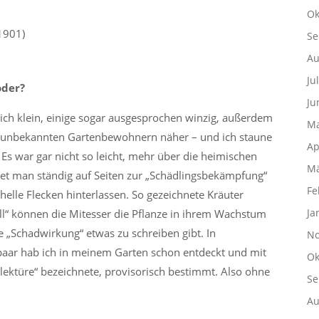
Ok
1901)
Se
Au
Ju
oder?
Ju
ich klein, einige sogar ausgesprochen winzig, außerdem
Ma
en unbekannten Gartenbewohnern näher – und ich staune
Ap
Es war gar nicht so leicht, mehr über die heimischen
Mä
det man ständig auf Seiten zur „Schädlingsbekämpfung“
Fe
elle Flecken hinterlassen. So gezeichnete Kräuter
Ja
all“ können die Mitesser die Pflanze in ihrem Wachstum
 „Schadwirkung“ etwas zu schreiben gibt. In
No
 paar hab ich in meinem Garten schon entdeckt und mit
Ok
dlektüre“ bezeichnete, provisorisch bestimmt. Also ohne
Se
Au