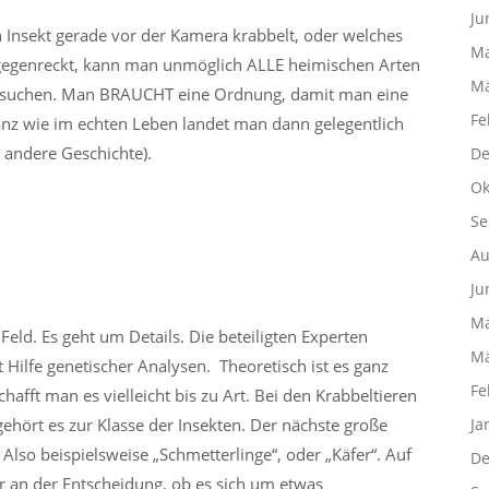
Ju
n Insekt gerade vor der Kamera krabbelt, oder welches
Ma
tgegenreckt, kann man unmöglich ALLE heimischen Arten
Mä
rchsuchen. Man BRAUCHT eine Ordnung, damit man eine
Fe
anz wie im echten Leben landet man dann gelegentlich
 andere Geschichte).
De
Ok
Se
Au
Ju
Ma
 Feld. Es geht um Details. Die beteiligten Experten
Mä
it Hilfe genetischer Analysen. Theoretisch ist es ganz
Fe
hafft man es vielleicht bis zu Art. Bei den Krabbeltieren
gehört es zur Klasse der Insekten. Der nächste große
Ja
so beispielsweise „Schmetterlinge“, oder „Käfer“. Auf
De
er an der Entscheidung, ob es sich um etwas