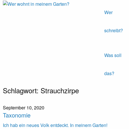
Wer
Expeditionen
Wer
vor der
wohnt in
Terrassentür
meinem
schreibt?
Garten?
Was soll
das?
Skip
Schlagwort:
Strauchzirpe
to
content
September 10, 2020
Taxonomie
Ich hab ein neues Volk entdeckt. In meinem Garten!