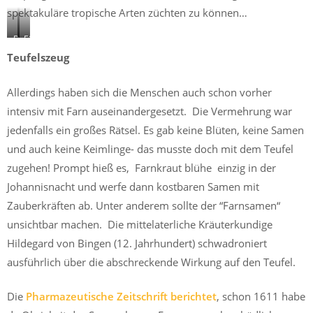
spektakuläre tropische Arten züchten zu können…
Deko,
Eine
Tapeten
Schlupfwespe
Teufelszeug
und
auf
Möbelstoffe:
dem
Allerdings haben sich die Menschen auch schon vorher
Farn
Farn.
war
intensiv mit Farn auseinandergesetzt. Die Vermehrung war
nicht
jedenfalls ein großes Rätsel. Es gab keine Blüten, keine Samen
nur
im
und auch keine Keimlinge- das musste doch mit dem Teufel
viktoriansichen
zugehen! Prompt hieß es, Farnkraut blühe einzig in der
England
„in“.
Johannisnacht und werfe dann kostbaren Samen mit
Zauberkräften ab. Unter anderem sollte der “Farnsamen“
unsichtbar machen. Die mittelaterliche Kräuterkundige
Hildegard von Bingen (12. Jahrhundert) schwadroniert
ausführlich über die abschreckende Wirkung auf den Teufel.
Die
Pharmazeutische Zeitschrift berichtet
, schon 1611 habe