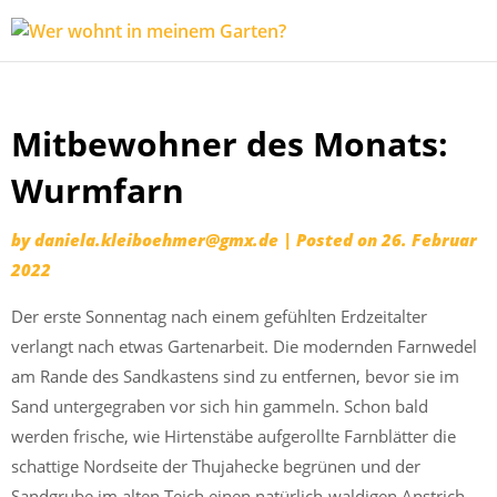
Wer
Expeditionen
wohnt
vor der
in
Terrassentür
Skip
meinem
Mitbewohner des Monats:
to
Garten?
content
Wurmfarn
by
daniela.kleiboehmer@gmx.de
|
Posted on
26. Februar
2022
Der erste Sonnentag nach einem gefühlten Erdzeitalter
verlangt nach etwas Gartenarbeit. Die modernden Farnwedel
am Rande des Sandkastens sind zu entfernen, bevor sie im
Sand untergegraben vor sich hin gammeln. Schon bald
werden frische, wie Hirtenstäbe aufgerollte Farnblätter die
schattige Nordseite der Thujahecke begrünen und der
Sandgrube im alten Teich einen natürlich-waldigen Anstrich