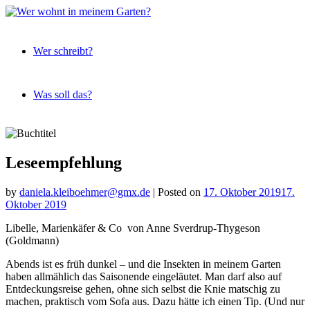
Expeditionen
Wer
vor der
Wer schreibt?
wohnt
Terrassentür
in
meinem
Was soll das?
Garten?
Skip
to
content
Leseempfehlung
by
daniela.kleiboehmer@gmx.de
|
Posted on
17. Oktober 2019
17.
Oktober 2019
Libelle, Marienkäfer & Co von Anne Sverdrup-Thygeson
(Goldmann)
Abends ist es früh dunkel – und die Insekten in meinem Garten
haben allmählich das Saisonende eingeläutet. Man darf also auf
Entdeckungsreise gehen, ohne sich selbst die Knie matschig zu
machen, praktisch vom Sofa aus. Dazu hätte ich einen Tip. (Und nur