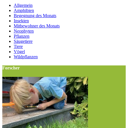
Allgemein
Amphibien
Begegnung des Monats
Insekten
Mitbewohner des Monats
Neophyten
Pflanzen
Säugetiere
Tiere
Vögel
Wildpflanzen
Forscher