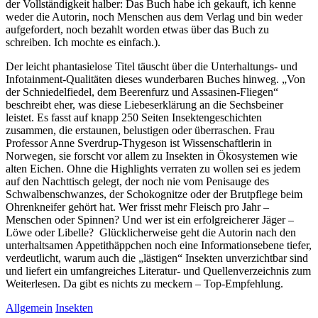
der Vollständigkeit halber: Das Buch habe ich gekauft, ich kenne
weder die Autorin, noch Menschen aus dem Verlag und bin weder
aufgefordert, noch bezahlt worden etwas über das Buch zu
schreiben. Ich mochte es einfach.).
Der leicht phantasielose Titel täuscht über die Unterhaltungs- und
Infotainment-Qualitäten dieses wunderbaren Buches hinweg. „Von
der Schniedelfiedel, dem Beerenfurz und Assasinen-Fliegen“
beschreibt eher, was diese Liebeserklärung an die Sechsbeiner
leistet. Es fasst auf knapp 250 Seiten Insektengeschichten
zusammen, die erstaunen, belustigen oder überraschen. Frau
Professor Anne Sverdrup-Thygeson ist Wissenschaftlerin in
Norwegen, sie forscht vor allem zu Insekten in Ökosystemen wie
alten Eichen. Ohne die Highlights verraten zu wollen sei es jedem
auf den Nachttisch gelegt, der noch nie vom Penisauge des
Schwalbenschwanzes, der Schokognitze oder der Brutpflege beim
Ohrenkneifer gehört hat. Wer frisst mehr Fleisch pro Jahr –
Menschen oder Spinnen? Und wer ist ein erfolgreicherer Jäger –
Löwe oder Libelle? Glücklicherweise geht die Autorin nach den
unterhaltsamen Appetithäppchen noch eine Informationsebene tiefer,
verdeutlicht, warum auch die „lästigen“ Insekten unverzichtbar sind
und liefert ein umfangreiches Literatur- und Quellenverzeichnis zum
Weiterlesen. Da gibt es nichts zu meckern – Top-Empfehlung.
Allgemein
Insekten