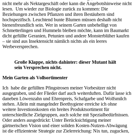
nicht mehr als Nektargeschäft oder kann die Angebotshinweise nicht
lesen. Um wieder zur Biologie zurück zu kommen: Die
Beziehungen zwischen Pflanzen und ihren Bestäubern sind
hochspezifisch. Leuchtend bunte Blumen müssen deshalb nicht
bienenfreundlich sein. Wer in seinem Garten unbehelligt von
Schmetterlingen und Hummeln bleiben möchte, kann im Baumarkt
dicht gefüllte Geranien, Petunien und andere Monsterblüher kaufen
– sie sind aus Insektensicht nämlich nichts als ein leeres
Werbeversprechen.
Große Klappe, nichts dahinter: dieser Mutant hält
sein Versprechen nicht.
Mein Garten als Vollsortimenter
Ich habe die gefüllten Pfingstrosen meiner Vorbesitzer nicht
ausgegraben, und der Flieder darf auch weiterduften. Dafür lasse ich
daneben Löwenzahn und Ehrenpreis, Schafgarbe und Wolfsmilch
stehen. Allein mit mangelnder Beethygiene erreiche ich ohne
weitere Investionskosten ein breites Produktsortiment für
unterschiedliche Zielgruppen, auch solche mit Spezialbedürfnissen.
Oder anders ausgedrückt: Unter Berücksichtigung meiner
gärtnerischen Vision und einer soliden Kosten-Nutzen-Abwägung
ist die effizienteste Strategie zur Zielerreichung: Nix tun, zugucken,