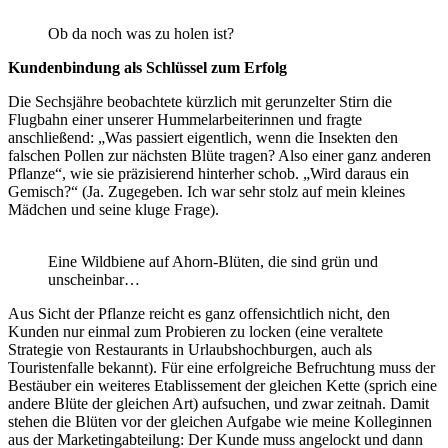
Ob da noch was zu holen ist?
Kundenbindung als Schlüssel zum Erfolg
Die Sechsjähre beobachtete kürzlich mit gerunzelter Stirn die
Flugbahn einer unserer Hummelarbeiterinnen und fragte
anschließend: „Was passiert eigentlich, wenn die Insekten den
falschen Pollen zur nächsten Blüte tragen? Also einer ganz anderen
Pflanze“, wie sie präzisierend hinterher schob. „Wird daraus ein
Gemisch?“ (Ja. Zugegeben. Ich war sehr stolz auf mein kleines
Mädchen und seine kluge Frage).
Eine Wildbiene auf Ahorn-Blüten, die sind grün und
unscheinbar…
Aus Sicht der Pflanze reicht es ganz offensichtlich nicht, den
Kunden nur einmal zum Probieren zu locken (eine veraltete
Strategie von Restaurants in Urlaubshochburgen, auch als
Touristenfalle bekannt). Für eine erfolgreiche Befruchtung muss der
Bestäuber ein weiteres Etablissement der gleichen Kette (sprich eine
andere Blüte der gleichen Art) aufsuchen, und zwar zeitnah. Damit
stehen die Blüten vor der gleichen Aufgabe wie meine Kolleginnen
aus der Marketingabteilung: Der Kunde muss angelockt und dann