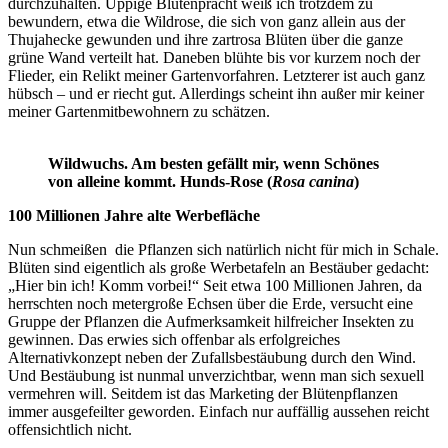
durchzuhalten. Üppige Blütenpracht weiß ich trotzdem zu
bewundern, etwa die Wildrose, die sich von ganz allein aus der
Thujahecke gewunden und ihre zartrosa Blüten über die ganze
grüne Wand verteilt hat. Daneben blühte bis vor kurzem noch der
Flieder, ein Relikt meiner Gartenvorfahren. Letzterer ist auch ganz
hübsch – und er riecht gut. Allerdings scheint ihn außer mir keiner
meiner Gartenmitbewohnern zu schätzen.
Wildwuchs. Am besten gefällt mir, wenn Schönes
von alleine kommt.
Hunds-Rose (
Rosa canina
)
100 Millionen Jahre alte Werbefläche
Nun schmeißen die Pflanzen sich natürlich nicht für mich in Schale.
Blüten sind eigentlich als große Werbetafeln an Bestäuber gedacht:
„Hier bin ich! Komm vorbei!“ Seit etwa 100 Millionen Jahren, da
herrschten noch metergroße Echsen über die Erde, versucht eine
Gruppe der Pflanzen die Aufmerksamkeit hilfreicher Insekten zu
gewinnen. Das erwies sich offenbar als erfolgreiches
Alternativkonzept neben der Zufallsbestäubung durch den Wind.
Und Bestäubung ist nunmal unverzichtbar, wenn man sich sexuell
vermehren will. Seitdem ist das Marketing der Blütenpflanzen
immer ausgefeilter geworden. Einfach nur auffällig aussehen reicht
offensichtlich nicht.