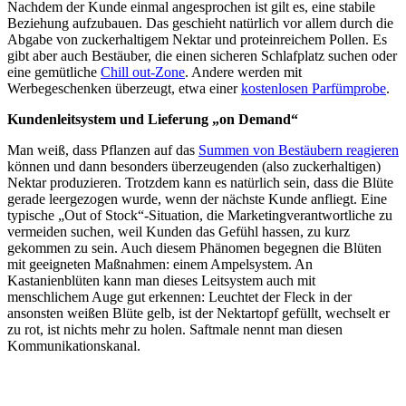
Nachdem der Kunde einmal angesprochen ist gilt es, eine stabile
Beziehung aufzubauen. Das geschieht natürlich vor allem durch die
Abgabe von zuckerhaltigem Nektar und proteinreichem Pollen. Es
gibt aber auch Bestäuber, die einen sicheren Schlafplatz suchen oder
eine gemütliche
Chill out-Zone
. Andere werden mit
Werbegeschenken überzeugt, etwa einer
kostenlosen Parfümprobe
.
Kundenleitsystem und Lieferung „on Demand“
Man weiß, dass Pflanzen auf das
Summen von Bestäubern reagieren
können und dann besonders überzeugenden (also zuckerhaltigen)
Nektar produzieren. Trotzdem kann es natürlich sein, dass die Blüte
gerade leergezogen wurde, wenn der nächste Kunde anfliegt. Eine
typische „Out of Stock“-Situation, die Marketingverantwortliche zu
vermeiden suchen, weil Kunden das Gefühl hassen, zu kurz
gekommen zu sein. Auch diesem Phänomen begegnen die Blüten
mit geeigneten Maßnahmen: einem Ampelsystem. An
Kastanienblüten kann man dieses Leitsystem auch mit
menschlichem Auge gut erkennen: Leuchtet der Fleck in der
ansonsten weißen Blüte gelb, ist der Nektartopf gefüllt, wechselt er
zu rot, ist nichts mehr zu holen. Saftmale nennt man diesen
Kommunikationskanal.