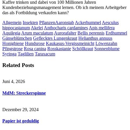
Kaffee trinken und dabei von 100 Millionen Jahren
Kundenbeziehungsmanagement lernen. Ob ich meinem Arbeitgeber
das als Fortbildung verkaufen kann?
Allgemein
Insekten
Pflanzen
Aaronstab
Ackerhummel
Aesculus
hippocastanum
Akelei
Anthocharis cardamines
Apis mellifera
Aquilegia
Arum maculatum
Aurorafalter
Bellis perennis
Erdhummel
Gänseblümchen
Geflecktes Lungenkraut
Helianthus annuus
Honigbiene
Hundsrose
Kaukasus-Vergissmeinicht
Löwenzahn
Pfingstrose
Rosa canina
Rosskastanie
Schöllkraut
Sonnenblume
Syringa
Taglilien
Taraxacum
Related Posts
Juni 4, 2026
MdM: Streckerspinne
Dezember 29, 2024
Papier ist geduldig