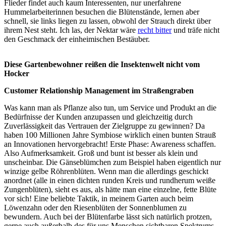
Flieder findet auch kaum Interessenten, nur unerfahrene
Hummelarbeiterinnen besuchen die Blütenstände, lernen aber
schnell, sie links liegen zu lassen, obwohl der Strauch direkt über
ihrem Nest steht. Ich las, der Nektar wäre
recht bitter
und träfe nicht
den Geschmack der einheimischen Bestäuber.
Diese Gartenbewohner reißen die Insektenwelt nicht vom
Hocker
Customer Relationship Management im Straßengraben
Was kann man als Pflanze also tun, um Service und Produkt an die
Bedürfnisse der Kunden anzupassen und gleichzeitig durch
Zuverlässigkeit das Vertrauen der Zielgruppe zu gewinnen? Da
haben 100 Millionen Jahre Symbiose wirklich einen bunten Strauß
an Innovationen hervorgebracht! Erste Phase: Awareness schaffen.
Also Aufmerksamkeit. Groß und bunt ist besser als klein und
unscheinbar. Die Gänseblümchen zum Beispiel haben eigentlich nur
winzige gelbe Röhrenblüten. Wenn man die allerdings geschickt
anordnet (alle in einen dichten runden Kreis und rundherum weiße
Zungenblüten), sieht es aus, als hätte man eine einzelne, fette Blüte
vor sich! Eine beliebte Taktik, in meinem Garten auch beim
Löwenzahn oder den Riesenblüten der Sonnenblumen zu
bewundern. Auch bei der Blütenfarbe lässt sich natürlich protzen,
gerne auch außerhalb des für uns Menschen sichtbaren Spektrums.