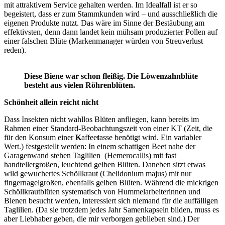
mit attraktivem Service gehalten werden. Im Idealfall ist er so
begeistert, dass er zum Stammkunden wird – und ausschließlich die
eigenen Produkte nutzt. Das wäre im Sinne der Bestäubung am
effektivsten, denn dann landet kein mühsam produzierter Pollen auf
einer falschen Blüte (Markenmanager würden von Streuverlust
reden).
Diese Biene war schon fleißig. Die Löwenzahnblüte
besteht aus vielen Röhrenblüten.
Schönheit allein reicht nicht
Dass Insekten nicht wahllos Blüten anfliegen, kann bereits im
Rahmen einer Standard-Beobachtungszeit von einer KT (Zeit, die
für den Konsum einer
K
affee
t
asse benötigt wird. Ein variabler
Wert.) festgestellt werden: In einem schattigen Beet nahe der
Garagenwand stehen Taglilien (Hemerocallis) mit fast
handtellergroßen, leuchtend gelben Blüten. Daneben sitzt etwas
wild gewuchertes Schöllkraut (Chelidonium majus) mit nur
fingernagelgroßen, ebenfalls gelben Blüten. Während die mickrigen
Schöllkrautblüten systematisch von Hummelarbeiterinnen und
Bienen besucht werden, interessiert sich niemand für die auffälligen
Taglilien. (Da sie trotzdem jedes Jahr Samenkapseln bilden, muss es
aber Liebhaber geben, die mir verborgen geblieben sind.) Der