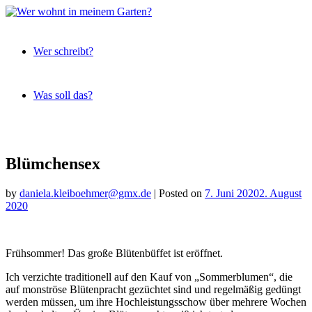
Expeditionen
Wer
vor der
Wer schreibt?
wohnt
Terrassentür
in
meinem
Was soll das?
Garten?
Skip
to
content
Blümchensex
by
daniela.kleiboehmer@gmx.de
|
Posted on
7. Juni 2020
2. August
2020
Frühsommer! Das große Blütenbüffet ist eröffnet.
Ich verzichte traditionell auf den Kauf von „Sommerblumen“, die
auf monströse Blütenpracht gezüchtet sind und regelmäßig gedüngt
werden müssen, um ihre Hochleistungsschow über mehrere Wochen