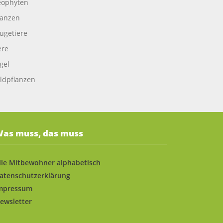
ophyten
lanzen
ugetiere
ere
gel
ldpflanzen
as muss, das muss
lle Mitbewohner alphabetisch
atenschutzerklärung
mpressum
ewsletter