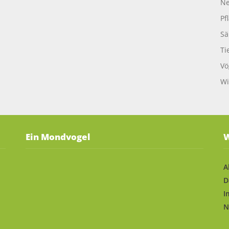
Ne
Pf
Sä
Ti
Vö
Wi
Ein Mondvogel
W
A
D
I
N