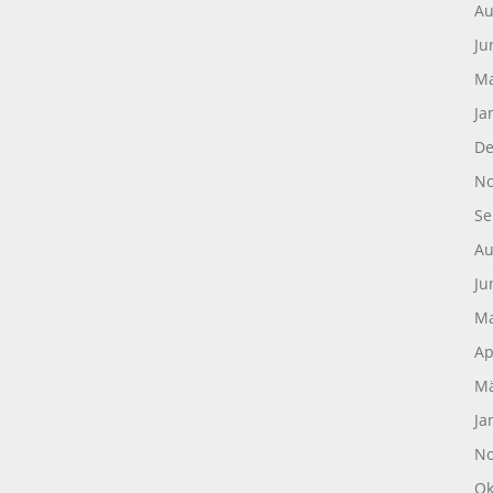
Au
Ju
Ma
Ja
De
No
Se
Au
Ju
Ma
Ap
Mä
Ja
No
Ok