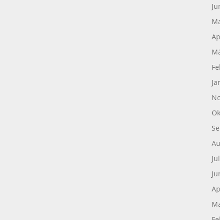
Ju
Ma
Ap
Mä
Fe
Ja
No
Ok
Se
Au
Ju
Ju
Ap
Mä
Fe