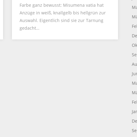
Farbe ganz bewusst: Misumena vatia hat
Ma
Anzüge in weiß, knallgelb bis hellgrün zur
Mä
Auswahl. Eigentlich sind sie zur Tarnung
Fe
gedacht…
De
Ok
Se
Au
Ju
Ma
Mä
Fe
Ja
De
Se