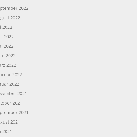
ptember 2022
gust 2022
li 2022
ni 2022
i 2022
ril 2022
rz 2022
bruar 2022
nuar 2022
vember 2021
tober 2021
ptember 2021
gust 2021
li 2021