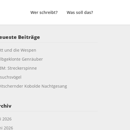
Wer schreibt?
Was soll das?
eueste Beiträge
tt und die Wespen
lbgeklonte Genräuber
M: Streckerspinne
suchsvögel
itschernder Kobolde Nachtgesang
rchiv
li 2026
ni 2026