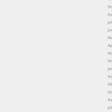
Se
Au
Ju
Ju
Ma
Ap
Mä
Fe
Ja
No
Ok
Se
Au
Ju