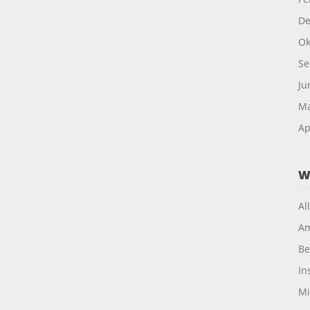
De
Ok
Se
Ju
Ma
Ap
W
Al
Am
Be
In
Mi