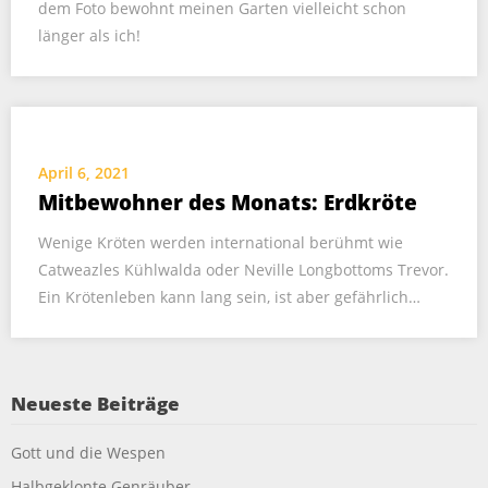
dem Foto bewohnt meinen Garten vielleicht schon
länger als ich!
April 6, 2021
Mitbewohner des Monats: Erdkröte
Wenige Kröten werden international berühmt wie
Catweazles Kühlwalda oder Neville Longbottoms Trevor.
Ein Krötenleben kann lang sein, ist aber gefährlich…
Neueste Beiträge
Gott und die Wespen
Halbgeklonte Genräuber