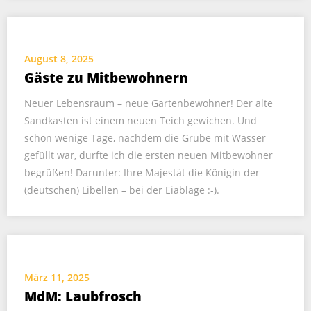
August 8, 2025
Gäste zu Mitbewohnern
Neuer Lebensraum – neue Gartenbewohner! Der alte
Sandkasten ist einem neuen Teich gewichen. Und
schon wenige Tage, nachdem die Grube mit Wasser
gefüllt war, durfte ich die ersten neuen Mitbewohner
begrüßen! Darunter: Ihre Majestät die Königin der
(deutschen) Libellen – bei der Eiablage :-).
März 11, 2025
MdM: Laubfrosch