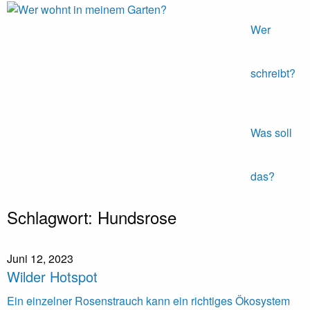
Wer
Expeditionen
Wer
vor der
wohnt in
Terrassentür
meinem
schreibt?
Garten?
Was soll
das?
Skip
Schlagwort:
Hundsrose
to
content
Juni 12, 2023
Wilder Hotspot
Ein einzelner Rosenstrauch kann ein richtiges Ökosystem