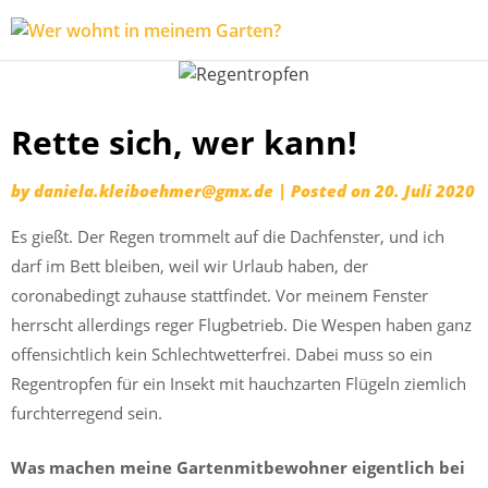
Wer
Expeditionen
wohnt
vor der
in
Terrassentür
Skip
meinem
Rette sich, wer kann!
to
Garten?
content
by
daniela.kleiboehmer@gmx.de
|
Posted on
20. Juli 2020
Es gießt. Der Regen trommelt auf die Dachfenster, und ich
darf im Bett bleiben, weil wir Urlaub haben, der
coronabedingt zuhause stattfindet. Vor meinem Fenster
herrscht allerdings reger Flugbetrieb. Die Wespen haben ganz
offensichtlich kein Schlechtwetterfrei. Dabei muss so ein
Regentropfen für ein Insekt mit hauchzarten Flügeln ziemlich
furchterregend sein.
Was machen meine Gartenmitbewohner eigentlich bei