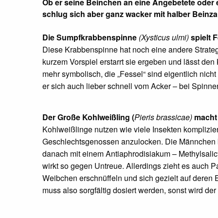
Ob er seine Beinchen an eine Angebetete oder ei
schlug sich aber ganz wacker mit halber Beinz
Die Sumpfkrabbenspinne
(Xysticus ulmi)
spielt 
Diese Krabbenspinne hat noch eine andere Strategi
kurzem Vorspiel erstarrt sie ergeben und lässt den
mehr symbolisch, die „Fessel“ sind eigentlich nich
er sich auch lieber schnell vom Acker – bei Spi
Der Große Kohlweißling (
Pieris brassicae)
macht 
Kohlweißlinge nutzen wie viele Insekten komplizi
Geschlechtsgenossen anzulocken. Die Männchen b
danach mit einem Antiaphrodisiakum – Methylsalicy
wirkt so gegen Untreue. Allerdings zieht es auch 
Weibchen erschnüffeln und sich gezielt auf deren 
muss also sorgfältig dosiert werden, sonst wird d