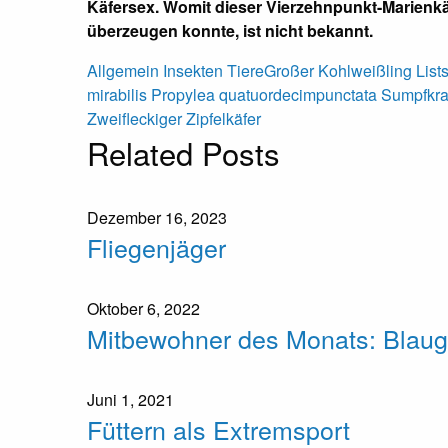
Käfersex. Womit dieser Vierzehnpunkt-Marienkä
überzeugen konnte, ist nicht bekannt.
Allgemein
Insekten
Tiere
Großer Kohlweißling
List
mirabilis
Propylea quatuordecimpunctata
Sumpfkr
Zweifleckiger Zipfelkäfer
Related Posts
Dezember 16, 2023
Fliegenjäger
Oktober 6, 2022
Mitbewohner des Monats: Blaug
Juni 1, 2021
Füttern als Extremsport