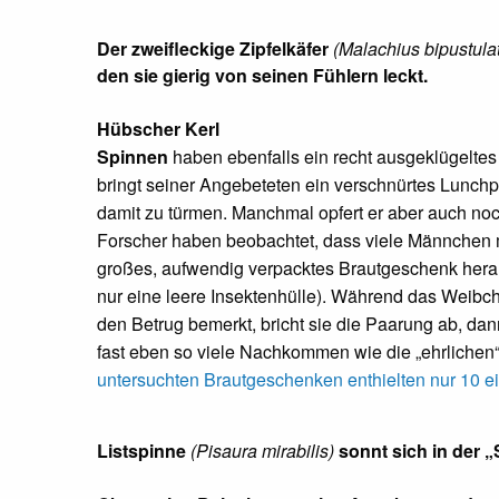
Der zweifleckige Zipfelkäfer
(Malachius bipustula
den sie gierig von seinen Fühlern leckt.
Hübscher Kerl
Spinnen
haben ebenfalls ein recht ausgeklügelt
bringt seiner Angebeteten ein verschnürtes Lunch
damit zu türmen. Manchmal opfert er aber auch noc
Forscher haben beobachtet, dass viele Männchen 
großes, aufwendig verpacktes Brautgeschenk heran 
nur eine leere Insektenhülle). Während das Weibch
den Betrug bemerkt, bricht sie die Paarung ab, da
fast eben so viele Nachkommen wie die „ehrlichen
untersuchten Brautgeschenken enthielten nur 10 ei
Listspinne
(Pisaura mirabilis)
sonnt sich in der 