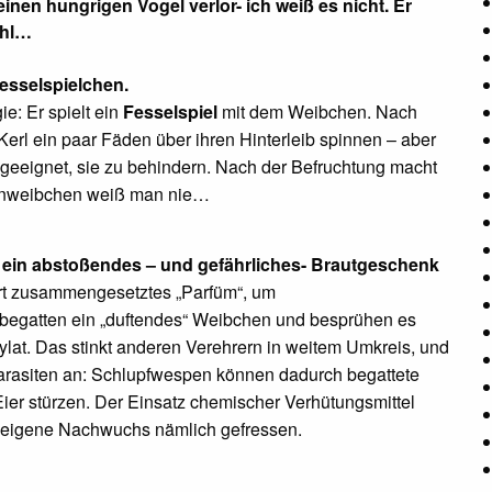
nen hungrigen Vogel verlor- ich weiß es nicht. Er
ahl…
Fesselspielchen.
e: Er spielt ein
Fesselspiel
mit dem Weibchen. Nach
 Kerl ein paar Fäden über ihren Hinterleib spinnen – aber
t geeignet, sie zu behindern. Nach der Befruchtung macht
nnenweibchen weiß man nie…
ein abstoßendes – und gefährliches- Brautgeschenk
ert zusammengesetztes „Parfüm“, um
egatten ein „duftendes“ Weibchen und besprühen es
lat. Das stinkt anderen Verehrern in weitem Umkreis, und
Parasiten an: Schlupfwespen können dadurch begattete
Eier stürzen. Der Einsatz chemischer Verhütungsmittel
er eigene Nachwuchs nämlich gefressen.