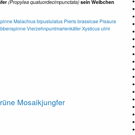
fer
(Propylea quatuordecimpunctata)
sein Weibchen
spinne
Malachius bipustulatus
Pieris brassicae
Pisaura
abbenspinne
Vierzehnpuntmarienkäfer
Xysticus ulmi
rüne Mosaikjungfer