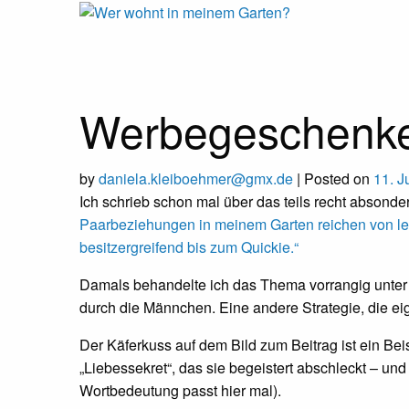
Wer
Expeditionen
vor der
Terrassentür
wohnt
Skip
to
Werbegeschenk
content
in
by
daniela.kleiboehmer@gmx.de
|
Posted on
11. J
meinem
Ich schrieb schon mal über das teils recht abson
Paarbeziehungen in meinem Garten reichen von le
Garten?
besitzergreifend bis zum Quickie.“
Damals behandelte ich das Thema vorrangig unter
durch die Männchen. Eine andere Strategie, die e
Der Käferkuss auf dem Bild zum Beitrag ist ein Beis
„Liebessekret“, das sie begeistert abschleckt – und
Wortbedeutung passt hier mal).