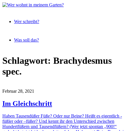
Expeditionen
Wer
vor der
Wer schreibt?
wohnt
Terrassentür
in
meinem
Was soll das?
Garten?
Skip
Schlagwort:
Brachydesmus
to
content
spec.
Februar 28, 2021
Im Gleichschritt
Haben Tausendüßer Füße? Oder nur Beine? Heißt es eigentlich -
füßler oder –füßer? Und kennt ihr den Unterschied zwischen
Hundertfüßern und Tausendfüßern? (Wer jetzt spontan „900!“