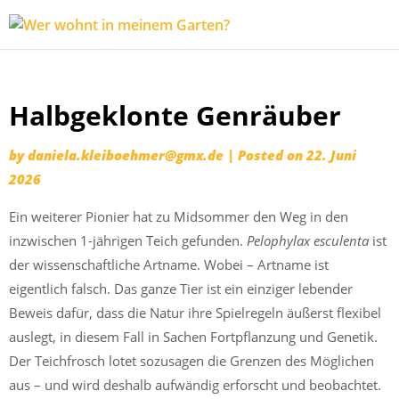
Wer
Expeditionen
wohnt
vor der
in
Terrassentür
Skip
meinem
Halbgeklonte Genräuber
to
Garten?
content
by
daniela.kleiboehmer@gmx.de
|
Posted on
22. Juni
2026
Ein weiterer Pionier hat zu Midsommer den Weg in den
inzwischen 1-jährigen Teich gefunden.
Pelophylax esculenta
ist
der wissenschaftliche Artname. Wobei – Artname ist
eigentlich falsch. Das ganze Tier ist ein einziger lebender
Beweis dafür, dass die Natur ihre Spielregeln äußerst flexibel
auslegt, in diesem Fall in Sachen Fortpflanzung und Genetik.
Der Teichfrosch lotet sozusagen die Grenzen des Möglichen
aus – und wird deshalb aufwändig erforscht und beobachtet.