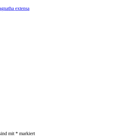
agnatha extensa
sind mit
*
markiert