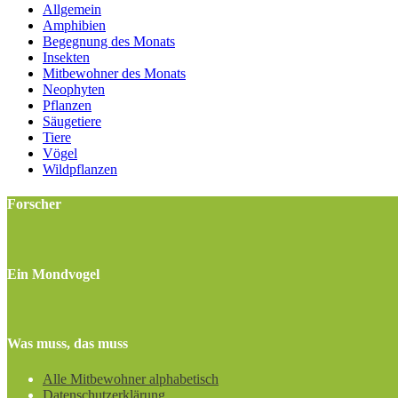
Allgemein
Amphibien
Begegnung des Monats
Insekten
Mitbewohner des Monats
Neophyten
Pflanzen
Säugetiere
Tiere
Vögel
Wildpflanzen
Forscher
Ein Mondvogel
Was muss, das muss
Alle Mitbewohner alphabetisch
Datenschutzerklärung