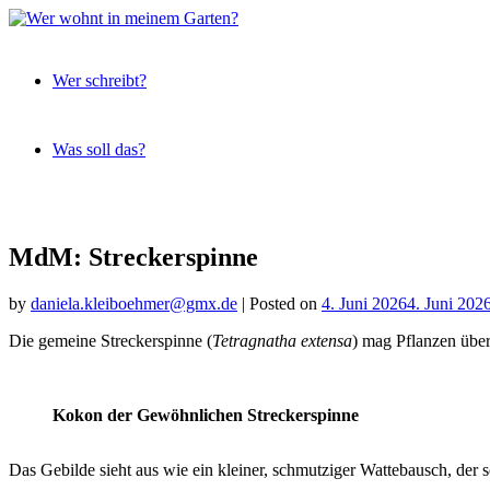
Expeditionen
Wer
vor der
Wer schreibt?
wohnt
Terrassentür
in
meinem
Was soll das?
Garten?
Skip
to
content
MdM: Streckerspinne
by
daniela.kleiboehmer@gmx.de
|
Posted on
4. Juni 2026
4. Juni 202
Die gemeine Streckerspinne (
Tetragnatha extensa
) mag Pflanzen übe
Kokon der Gewöhnlichen Streckerspinne
Das Gebilde sieht aus wie ein kleiner, schmutziger Wattebausch, der