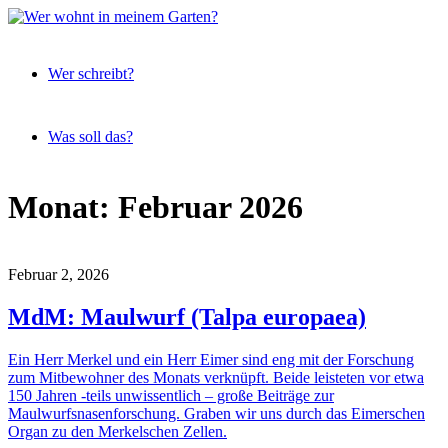
Expeditionen
Wer
vor der
Wer schreibt?
wohnt
Terrassentür
in
meinem
Was soll das?
Garten?
Skip
Monat:
Februar 2026
to
content
Februar 2, 2026
MdM: Maulwurf (Talpa europaea)
Ein Herr Merkel und ein Herr Eimer sind eng mit der Forschung
zum Mitbewohner des Monats verknüpft. Beide leisteten vor etwa
150 Jahren -teils unwissentlich – große Beiträge zur
Maulwurfsnasenforschung. Graben wir uns durch das Eimerschen
Organ zu den Merkelschen Zellen.