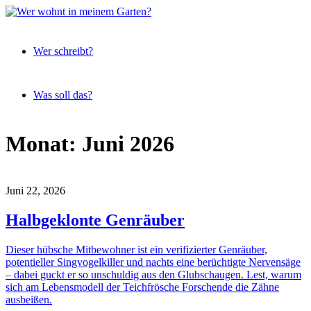
Expeditionen
Wer
vor der
Wer schreibt?
wohnt
Terrassentür
in
meinem
Was soll das?
Garten?
Skip
Monat:
Juni 2026
to
content
Juni 22, 2026
Halbgeklonte Genräuber
Dieser hübsche Mitbewohner ist ein verifizierter Genräuber,
potentieller Singvogelkiller und nachts eine berüchtigte Nervensäge
– dabei guckt er so unschuldig aus den Glubschaugen. Lest, warum
sich am Lebensmodell der Teichfrösche Forschende die Zähne
ausbeißen.