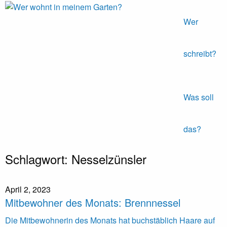
Wer
Expeditionen
Wer
vor der
wohnt in
Terrassentür
meinem
schreibt?
Garten?
Was soll
das?
Skip
Schlagwort:
Nesselzünsler
to
content
April 2, 2023
Mitbewohner des Monats: Brennnessel
Die Mitbewohnerin des Monats hat buchstäblich Haare auf