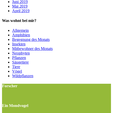
Juni 2019
Mai 2019
April 2019
Was wohnt bei mir?
Allgemein
Amphibien
Begegnung des Monats
Insekten
Mitbewohner des Monats
Neophyten
Pflanzen
Säugetiere
Tiere
Vögel
Wildpflanzen
Forscher
Ein Mondvogel