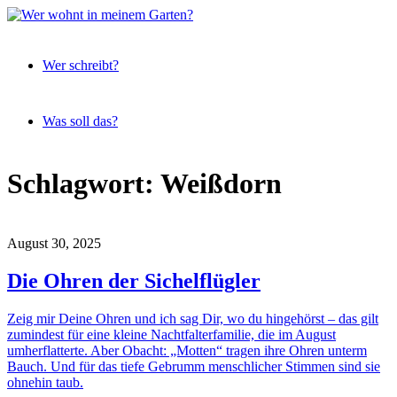
Expeditionen
Wer
vor der
Wer schreibt?
wohnt
Terrassentür
in
meinem
Was soll das?
Garten?
Skip
Schlagwort:
Weißdorn
to
content
August 30, 2025
Die Ohren der Sichelflügler
Zeig mir Deine Ohren und ich sag Dir, wo du hingehörst – das gilt
zumindest für eine kleine Nachtfalterfamilie, die im August
umherflatterte. Aber Obacht: „Motten“ tragen ihre Ohren unterm
Bauch. Und für das tiefe Gebrumm menschlicher Stimmen sind sie
ohnehin taub.