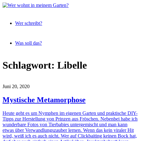
Expeditionen
Wer
vor der
Wer schreibt?
wohnt
Terrassentür
in
meinem
Was soll das?
Garten?
Skip
Schlagwort:
Libelle
to
content
Juni 20, 2020
Mystische Metamorphose
Heute geht es um Nymphen im eigenen Garten und praktische DIY-
Tipps zur Herstellung von Prinzen aus Fröschen. Nebenbei habe ich
wunderbare Fotos von Tierbabies untergemischt und man kann
etwas über Verwandlungszauber lernen. Wenn das kein viraler Hit
wird, weiß ich es auch nicht. Wer auf Clickbaiting keinen Bock hat,