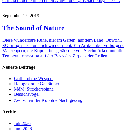
darf aber auch einfach einen Artikel über „Insektenbabys“ lesen.
September 12, 2019
The Sound of Nature
Diese wunderbare Ruhe, hier im Garten, auf dem Land. Obwohl.
SO ruhig ist es nun auch wieder nicht. Ein Artikel über verborgene
Mäuseopern, die Kopulationsgeräusche von Stechmücken und die
Temperaturmessung auf der Basis des Zirpens der Grillen.
Neueste Beiträge
Gott und die Wespen
Halbgeklonte Genräuber
MdM: Streckerspinne
Besuchsvögel
Zwitschernder Kobolde Nachtgesang
Archiv
Juli 2026
Juni 2026