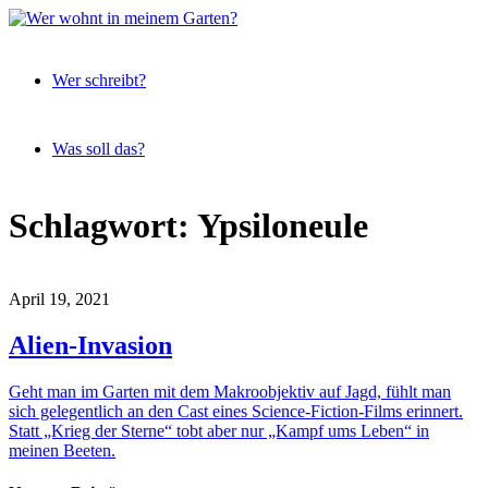
Expeditionen
Wer
vor der
Wer schreibt?
wohnt
Terrassentür
in
meinem
Was soll das?
Garten?
Skip
Schlagwort:
Ypsiloneule
to
content
April 19, 2021
Alien-Invasion
Geht man im Garten mit dem Makroobjektiv auf Jagd, fühlt man
sich gelegentlich an den Cast eines Science-Fiction-Films erinnert.
Statt „Krieg der Sterne“ tobt aber nur „Kampf ums Leben“ in
meinen Beeten.