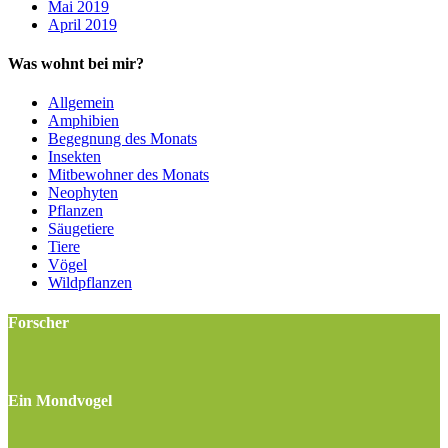
Mai 2019
April 2019
Was wohnt bei mir?
Allgemein
Amphibien
Begegnung des Monats
Insekten
Mitbewohner des Monats
Neophyten
Pflanzen
Säugetiere
Tiere
Vögel
Wildpflanzen
Forscher
Ein Mondvogel