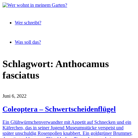
Expeditionen
Wer
vor der
Wer schreibt?
wohnt
Terrassentür
in
meinem
Was soll das?
Garten?
Skip
Schlagwort:
Anthocamus
to
content
fasciatus
Juni 6, 2022
Coleoptera – Schwertscheidenflügel
Ein Glühwürmchenverwandter mit Appetit auf Schnecken und ein
Käferchen, das in seiner Jugend Museumsstücke verspeist und
später unschuldig Rosenpollen knabbert. Ein goldgrüner Brummer,