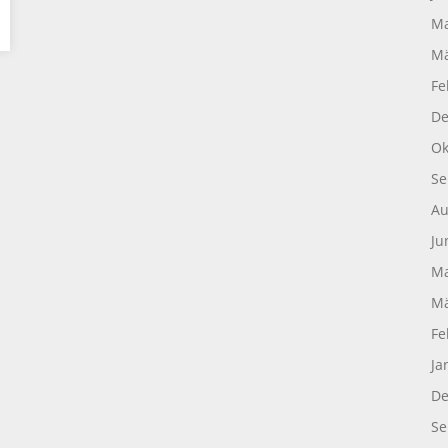
Ma
Mä
Fe
De
Ok
Se
Au
Ju
Ma
Mä
Fe
Ja
De
Se