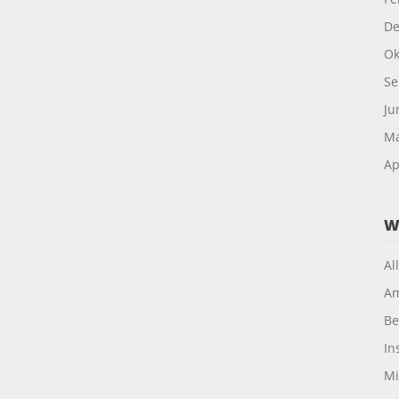
De
Ok
Se
Ju
Ma
Ap
W
Al
Am
Be
In
Mi