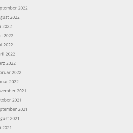
ptember 2022
gust 2022
li 2022
ni 2022
i 2022
ril 2022
rz 2022
bruar 2022
nuar 2022
vember 2021
tober 2021
ptember 2021
gust 2021
li 2021