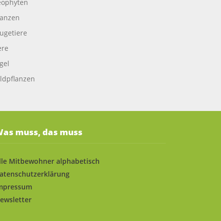
ophyten
lanzen
ugetiere
ere
gel
ldpflanzen
as muss, das muss
lle Mitbewohner alphabetisch
atenschutzerklärung
mpressum
ewsletter