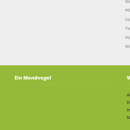
Ne
Pf
Sä
Ti
Vö
Wi
Ein Mondvogel
W
A
D
I
N