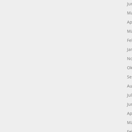
Ju
Ma
Ap
Mä
Fe
Ja
No
Ok
Se
Au
Ju
Ju
Ap
Mä
Fe