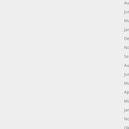
Au
Ju
Ma
Ja
De
No
Se
Au
Ju
Ma
Ap
Mä
Ja
No
Ok