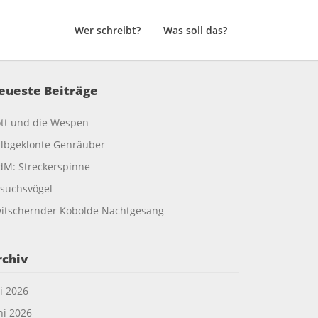
Wer schreibt?
Was soll das?
eueste Beiträge
tt und die Wespen
lbgeklonte Genräuber
M: Streckerspinne
suchsvögel
itschernder Kobolde Nachtgesang
rchiv
li 2026
ni 2026