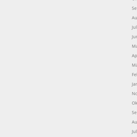
Se
Au
Ju
Ju
Ma
Ap
Mä
Fe
Ja
No
Ok
Se
Au
Ju