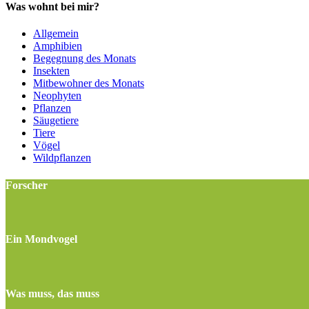
Was wohnt bei mir?
Allgemein
Amphibien
Begegnung des Monats
Insekten
Mitbewohner des Monats
Neophyten
Pflanzen
Säugetiere
Tiere
Vögel
Wildpflanzen
Forscher
Ein Mondvogel
Was muss, das muss