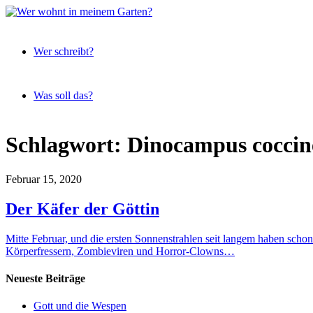
Expeditionen
Wer
vor der
Wer schreibt?
wohnt
Terrassentür
in
meinem
Was soll das?
Garten?
Skip
Schlagwort:
Dinocampus coccin
to
content
Februar 15, 2020
Der Käfer der Göttin
Mitte Februar, und die ersten Sonnenstrahlen seit langem haben scho
Körperfressern, Zombieviren und Horror-Clowns…
Neueste Beiträge
Gott und die Wespen