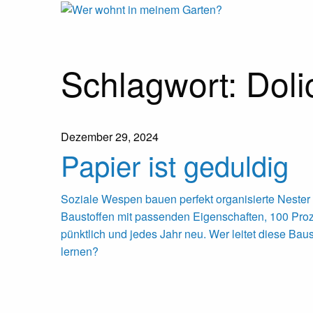
Wer
Expeditionen
vor der
Terrassentür
wohnt
Skip
Schlagwort:
Doli
to
content
in
Dezember 29, 2024
meinem
Papier ist geduldig
Garten?
Soziale Wespen bauen perfekt organisierte Nester 
Baustoffen mit passenden Eigenschaften, 100 Proze
pünktlich und jedes Jahr neu. Wer leitet diese Bau
lernen?