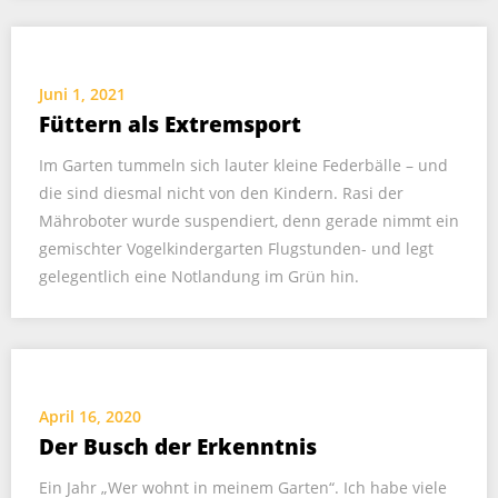
Juni 1, 2021
Füttern als Extremsport
Im Garten tummeln sich lauter kleine Federbälle – und
die sind diesmal nicht von den Kindern. Rasi der
Mähroboter wurde suspendiert, denn gerade nimmt ein
gemischter Vogelkindergarten Flugstunden- und legt
gelegentlich eine Notlandung im Grün hin.
April 16, 2020
Der Busch der Erkenntnis
Ein Jahr „Wer wohnt in meinem Garten“. Ich habe viele