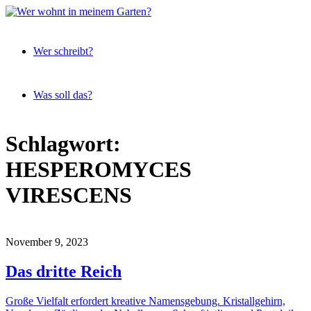
Expeditionen
Wer
vor der
Wer schreibt?
wohnt
Terrassentür
in
meinem
Was soll das?
Garten?
Skip
Schlagwort:
to
content
HESPEROMYCES
VIRESCENS
November 9, 2023
Das dritte Reich
Große Vielfalt erfordert kreative Namensgebung. Kristallgehirn,