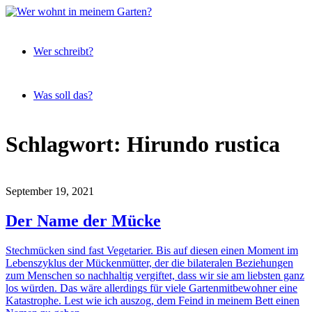
Expeditionen
Wer
vor der
Wer schreibt?
wohnt
Terrassentür
in
meinem
Was soll das?
Garten?
Skip
Schlagwort:
Hirundo rustica
to
content
September 19, 2021
Der Name der Mücke
Stechmücken sind fast Vegetarier. Bis auf diesen einen Moment im
Lebenszyklus der Mückenmütter, der die bilateralen Beziehungen
zum Menschen so nachhaltig vergiftet, dass wir sie am liebsten ganz
los würden. Das wäre allerdings für viele Gartenmitbewohner eine
Katastrophe. Lest wie ich auszog, dem Feind in meinem Bett einen