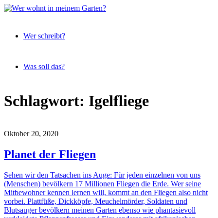
Expeditionen
Wer
vor der
Wer schreibt?
wohnt
Terrassentür
in
meinem
Was soll das?
Garten?
Skip
Schlagwort:
Igelfliege
to
content
Oktober 20, 2020
Planet der Fliegen
Sehen wir den Tatsachen ins Auge: Für jeden einzelnen von uns
(Menschen) bevölkern 17 Millionen Fliegen die Erde. Wer seine
Mitbewohner kennen lernen will, kommt an den Fliegen also nicht
vorbei. Plattfüße, Dickköpfe, Meuchelmörder, Soldaten und
Blutsauger bevölkern meinen Garten ebenso wie phantasievoll