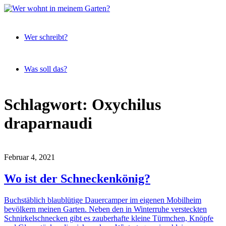
Expeditionen
Wer
vor der
Wer schreibt?
wohnt
Terrassentür
in
meinem
Was soll das?
Garten?
Skip
Schlagwort:
Oxychilus
to
content
draparnaudi
Februar 4, 2021
Wo ist der Schneckenkönig?
Buchstäblich blaublütige Dauercamper im eigenen Mobilheim
bevölkern meinen Garten. Neben den in Winterruhe versteckten
Schnirkelschnecken gibt es zauberhafte kleine Türmchen, Knöpfe