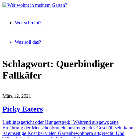
Expeditionen
Wer
vor der
Wer schreibt?
wohnt
Terrassentür
in
meinem
Was soll das?
Garten?
Skip
Schlagwort:
Querbindiger
to
content
Fallkäfer
März 12, 2021
Picky Eaters
Lieblingsgericht oder Hungerstreik! Während ausgewogene
Ernährung der Menschenbrut ein anstrengendes Geschäft sein kann,
ist einseitige Kost bei vielen Gartenbewohnern artgerecht. Und