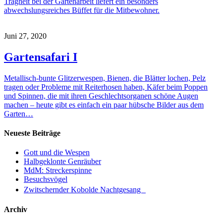
Trägheit bei der Gartenarbeit liefert ein besonders
abwechslungsreiches Büffet für die Mitbewohner.
Juni 27, 2020
Gartensafari I
Metallisch-bunte Glitzerwespen, Bienen, die Blätter lochen, Pelz
tragen oder Probleme mit Reiterhosen haben, Käfer beim Poppen
und Spinnen, die mit ihren Geschlechtsorganen schöne Augen
machen – heute gibt es einfach ein paar hübsche Bilder aus dem
Garten…
Neueste Beiträge
Gott und die Wespen
Halbgeklonte Genräuber
MdM: Streckerspinne
Besuchsvögel
Zwitschernder Kobolde Nachtgesang
Archiv