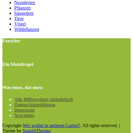
Neophyten
Pflanzen
Säugetiere
Tiere
Vögel
Wildpflanzen
Forscher
Ein Mondvogel
Was muss, das muss
Alle Mitbewohner alphabetisch
Datenschutzerklärung
Impressum
Newsletter
Copyright
Wer wohnt in meinem Garten?
. All rights reserved.
|
Theme by
SuperbThemes