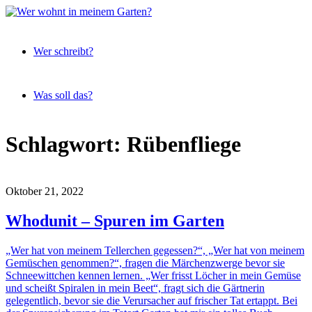
Expeditionen
Wer
vor der
Wer schreibt?
wohnt
Terrassentür
in
meinem
Was soll das?
Garten?
Skip
Schlagwort:
Rübenfliege
to
content
Oktober 21, 2022
Whodunit – Spuren im Garten
„Wer hat von meinem Tellerchen gegessen?“, „Wer hat von meinem
Gemüschen genommen?“, fragen die Märchenzwerge bevor sie
Schneewittchen kennen lernen. „Wer frisst Löcher in mein Gemüse
und scheißt Spiralen in mein Beet“, fragt sich die Gärtnerin
gelegentlich, bevor sie die Verursacher auf frischer Tat ertappt. Bei