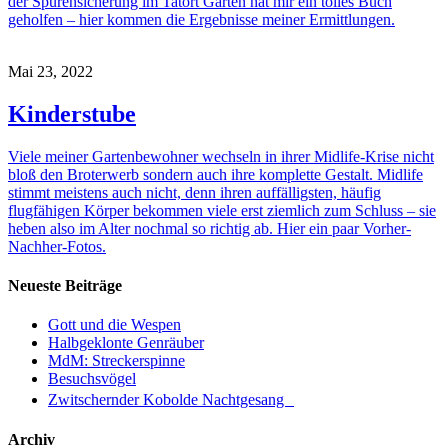
der Spurensicherung im Tatort Garten hat mir ein tolles Buch
geholfen – hier kommen die Ergebnisse meiner Ermittlungen.
Mai 23, 2022
Kinderstube
Viele meiner Gartenbewohner wechseln in ihrer Midlife-Krise nicht
bloß den Broterwerb sondern auch ihre komplette Gestalt. Midlife
stimmt meistens auch nicht, denn ihren auffälligsten, häufig
flugfähigen Körper bekommen viele erst ziemlich zum Schluss – sie
heben also im Alter nochmal so richtig ab. Hier ein paar Vorher-
Nachher-Fotos.
Neueste Beiträge
Gott und die Wespen
Halbgeklonte Genräuber
MdM: Streckerspinne
Besuchsvögel
Zwitschernder Kobolde Nachtgesang
Archiv