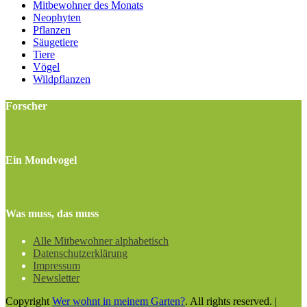
Mitbewohner des Monats
Neophyten
Pflanzen
Säugetiere
Tiere
Vögel
Wildpflanzen
Forscher
Ein Mondvogel
Was muss, das muss
Alle Mitbewohner alphabetisch
Datenschutzerklärung
Impressum
Newsletter
Copyright
Wer wohnt in meinem Garten?
. All rights reserved.
|