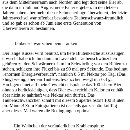
aus dem Mittelmeerraum nach Norden und legt dort seine Eier ab,
die dann im Juli und August neue Falter ergeben. In den letzten
Jahren haben aber mehr dieser Schmetterlinge überwintert, der letzte
Jahreswechsel war offenbar besonders Taubenschwanz-freundlich,
und so gab es schon ab Juni eine erste Generation von
Überwinterern zu bestaunen.
Taubenschwänzchen beim Tanken
Der lange Rüssel wird benutzt, um tiefe Blütenkelche auszusaugen,
erwischt habe ich ihn dann am Lavendel. Taubenschwänzchen
gehören zu den Schwärmern. Um im Schwirrflug vor den Blüten zu
stehen, schlagen ihre Flügel bis zu 90 mal pro Sekunde. Das bedingt
„enormen Energieverbrauch“, nämlich 0,5 ml Nektar pro Tag. (Das
klingt wenig, aber ein Taubenschwänzchen wiegt nur 0,3 g.
Hochgerechnet auf mein Gewicht entspräche das 100 Litern Bier –
ohne zu berücksichtigen, dass Bier zwar reichlich Kalorien enthält,
aber nicht so nahrhaft wie Nektar sein dürfte). Das
Taubenschwänzchen schafft mit diesem Supertreibstoff 100 Blüten
pro Minute! Zum Fotografieren ist das teils ganz schön knifflig –
aber dieses Mal waren die Bedingungen optimal.
Ein Weibchen der veränderlichen Krabbenspinne