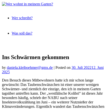
Expeditionen
Wer
vor der
Wer schreibt?
wohnt
Terrassentür
in
meinem
Was soll das?
Garten?
Skip
to
content
Ins Schwärmen gekommen
by
daniela.kleiboehmer@gmx.de
|
Posted on
30. Juli 2022
12. Juni
2025
Den Besuch dieses Mitbewohners hatte ich mir schon lange
gewünscht: Das Taubenschwänzchen ist einer unserer wenigen
Schwärmer- und ziemlich der einzige, den ich in meinem Garten
tagsüber antreffen kann. Der „westfälische Kolibri“ ist dieses Jahr
besonders häufig, schrieb der NABU nach seiner
Insektenvolkszählung im Juni – ein weiterer Nutznießer der
Klimaveränderungen. Eigentlich wandert das Taubenschwänzchen