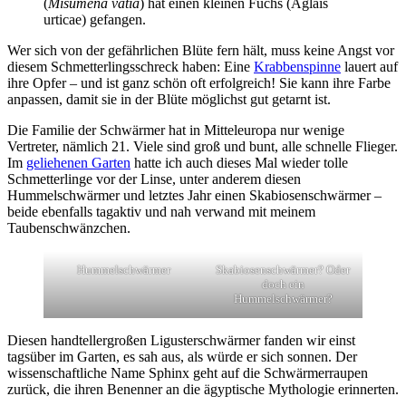
(
Misumena vatia
) hat einen kleinen Fuchs (Aglais
urticae) gefangen.
Wer sich von der gefährlichen Blüte fern hält, muss keine Angst vor
diesem Schmetterlingsschreck haben: Eine
Krabbenspinne
lauert auf
ihre Opfer – und ist ganz schön oft erfolgreich! Sie kann ihre Farbe
anpassen, damit sie in der Blüte möglichst gut getarnt ist.
Die Familie der Schwärmer hat in Mitteleuropa nur wenige
Vertreter, nämlich 21. Viele sind groß und bunt, alle schnelle Flieger.
Im
geliehenen Garten
hatte ich auch dieses Mal wieder tolle
Schmetterlinge vor der Linse, unter anderem diesen
Hummelschwärmer und letztes Jahr einen Skabiosenschwärmer –
beide ebenfalls tagaktiv und nah verwand mit meinem
Taubenschwänzchen.
Hummelschwärmer
Skabiosenschwärmer? Oder
doch ein
Hummelschwärmer?
Diesen handtellergroßen Ligusterschwärmer fanden wir einst
tagsüber im Garten, es sah aus, als würde er sich sonnen. Der
wissenschaftliche Name Sphinx geht auf die Schwärmerraupen
zurück, die ihren Benenner an die ägyptische Mythologie erinnerten.