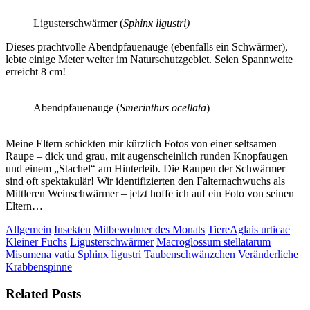
Ligusterschwärmer (
Sphinx ligustri)
Dieses prachtvolle Abendpfauenauge (ebenfalls ein Schwärmer),
lebte einige Meter weiter im Naturschutzgebiet. Seien Spannweite
erreicht 8 cm!
Abendpfauenauge (
Smerinthus ocellata
)
Meine Eltern schickten mir kürzlich Fotos von einer seltsamen
Raupe – dick und grau, mit augenscheinlich runden Knopfaugen
und einem „Stachel“ am Hinterleib. Die Raupen der Schwärmer
sind oft spektakulär! Wir identifizierten den Falternachwuchs als
Mittleren Weinschwärmer – jetzt hoffe ich auf ein Foto von seinen
Eltern…
Allgemein
Insekten
Mitbewohner des Monats
Tiere
Aglais urticae
Kleiner Fuchs
Ligusterschwärmer
Macroglossum stellatarum
Misumena vatia
Sphinx ligustri
Taubenschwänzchen
Veränderliche
Krabbenspinne
Related Posts