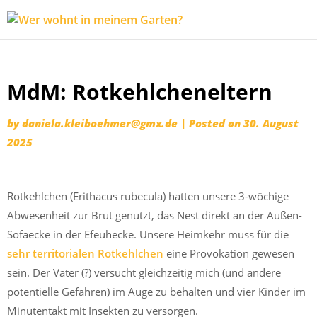
Wer
Expeditionen
wohnt
vor der
in
Terrassentür
Skip
meinem
MdM: Rotkehlcheneltern
to
Garten?
content
by
daniela.kleiboehmer@gmx.de
|
Posted on
30. August
2025
Rotkehlchen (Erithacus rubecula) hatten unsere 3-wöchige
Abwesenheit zur Brut genutzt, das Nest direkt an der Außen-
Sofaecke in der Efeuhecke. Unsere Heimkehr muss für die
sehr territorialen Rotkehlchen
eine Provokation gewesen
sein. Der Vater (?) versucht gleichzeitig mich (und andere
potentielle Gefahren) im Auge zu behalten und vier Kinder im
Minutentakt mit Insekten zu versorgen.