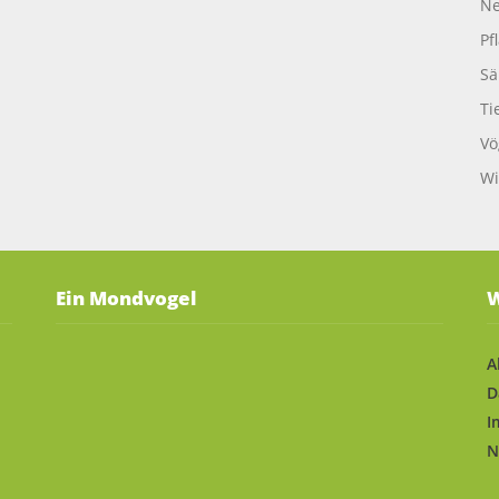
Ne
Pf
Sä
Ti
Vö
Wi
Ein Mondvogel
W
A
D
I
N