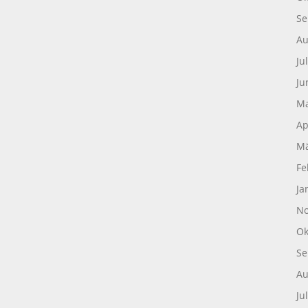
Se
Au
Ju
Ju
Ma
Ap
Mä
Fe
Ja
No
Ok
Se
Au
Ju