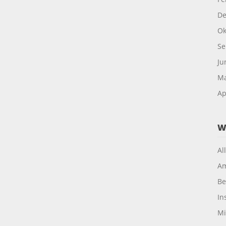
De
Ok
Se
Ju
Ma
Ap
W
Al
Am
Be
In
Mi