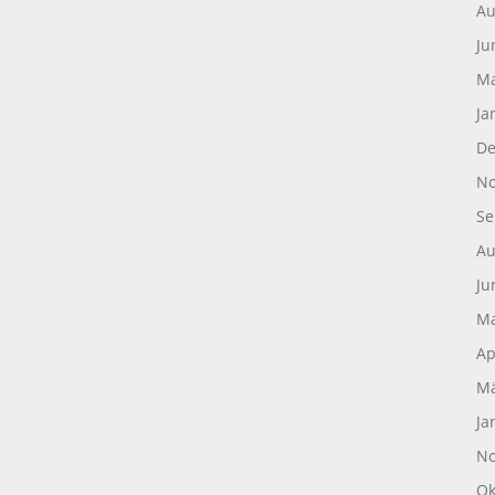
Au
Ju
Ma
Ja
De
No
Se
Au
Ju
Ma
Ap
Mä
Ja
No
Ok