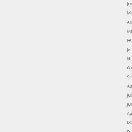
Ju
Ma
Ap
Mä
Fe
Ja
No
Ok
Se
Au
Ju
Ju
Ap
Mä
Fe