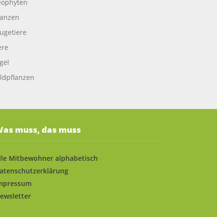
ophyten
lanzen
ugetiere
ere
gel
ldpflanzen
as muss, das muss
lle Mitbewohner alphabetisch
atenschutzerklärung
mpressum
ewsletter