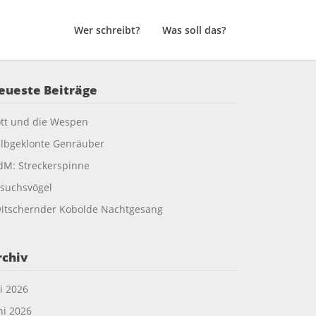
Wer schreibt?
Was soll das?
eueste Beiträge
tt und die Wespen
lbgeklonte Genräuber
M: Streckerspinne
suchsvögel
itschernder Kobolde Nachtgesang
rchiv
li 2026
ni 2026