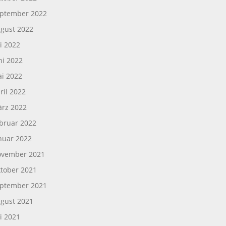
ptember 2022
gust 2022
li 2022
ni 2022
i 2022
ril 2022
rz 2022
bruar 2022
nuar 2022
vember 2021
tober 2021
ptember 2021
gust 2021
li 2021