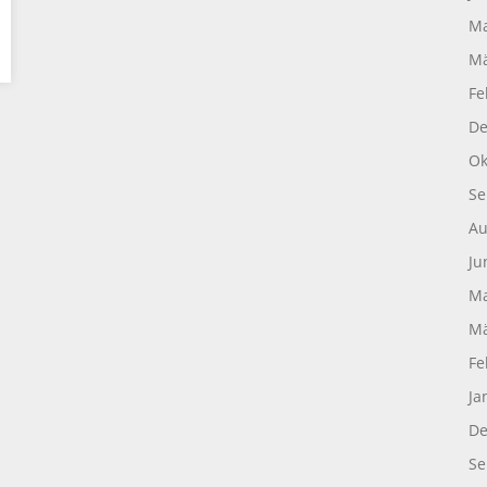
Ma
Mä
Fe
De
Ok
Se
Au
Ju
Ma
Mä
Fe
Ja
De
Se