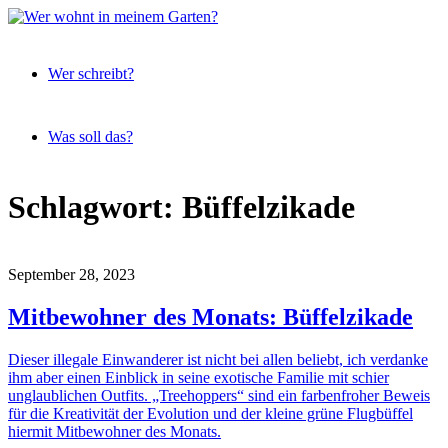
Expeditionen
Wer
vor der
Wer schreibt?
wohnt
Terrassentür
in
meinem
Was soll das?
Garten?
Skip
Schlagwort:
Büffelzikade
to
content
September 28, 2023
Mitbewohner des Monats: Büffelzikade
Dieser illegale Einwanderer ist nicht bei allen beliebt, ich verdanke
ihm aber einen Einblick in seine exotische Familie mit schier
unglaublichen Outfits. „Treehoppers“ sind ein farbenfroher Beweis
für die Kreativität der Evolution und der kleine grüne Flugbüffel
hiermit Mitbewohner des Monats.