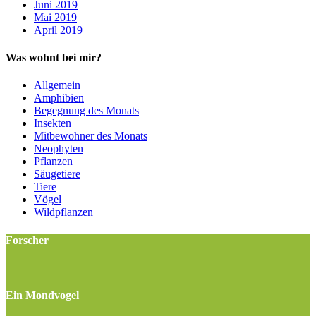
Juni 2019
Mai 2019
April 2019
Was wohnt bei mir?
Allgemein
Amphibien
Begegnung des Monats
Insekten
Mitbewohner des Monats
Neophyten
Pflanzen
Säugetiere
Tiere
Vögel
Wildpflanzen
Forscher
Ein Mondvogel