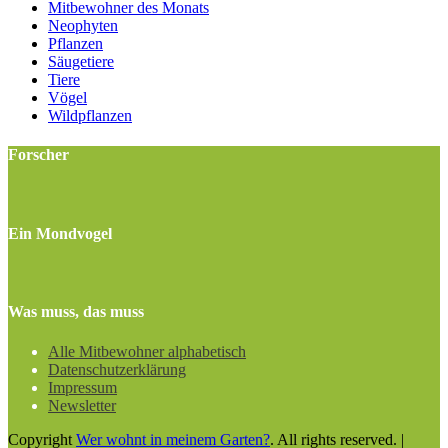
Mitbewohner des Monats
Neophyten
Pflanzen
Säugetiere
Tiere
Vögel
Wildpflanzen
Forscher
Ein Mondvogel
Was muss, das muss
Alle Mitbewohner alphabetisch
Datenschutzerklärung
Impressum
Newsletter
Copyright
Wer wohnt in meinem Garten?
. All rights reserved.
|