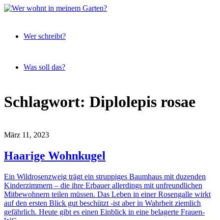
Expeditionen
Wer
vor der
Wer schreibt?
wohnt
Terrassentür
in
meinem
Was soll das?
Garten?
Skip
Schlagwort:
Diplolepis rosae
to
content
März 11, 2023
Haarige Wohnkugel
Ein Wildrosenzweig trägt ein struppiges Baumhaus mit duzenden
Kinderzimmern – die ihre Erbauer allerdings mit unfreundlichen
Mitbewohnern teilen müssen. Das Leben in einer Rosengalle wirkt
auf den ersten Blick gut beschützt -ist aber in Wahrheit ziemlich
gefährlich. Heute gibt es einen Einblick in eine belagerte Frauen-