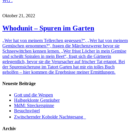
WG .
Oktober 21, 2022
Whodunit – Spuren im Garten
„Wer hat von meinem Tellerchen gegessen?“, „Wer hat von meinem
Gemüschen genommen?“, fragen die Märchenzwerge bevor sie
Schneewittchen kennen lernen. „Wer frisst Löcher in mein Gemüse
und scheißt Spiralen in mein Beet“, fragt sich die Gärtnerin
gelegentlich, bevor sie die Verursacher auf frischer Tat ertappt. Bei
der Spurensicherung im Tatort Garten hat mir ein tolles Buch
geholfen – hier kommen die Ergebnisse meiner Ermittlungen.
Neueste Beiträge
Gott und die Wespen
Halbgeklonte Genräuber
MdM: Streckerspinne
Besuchsvögel
Zwitschernder Kobolde Nachtgesang
Archiv