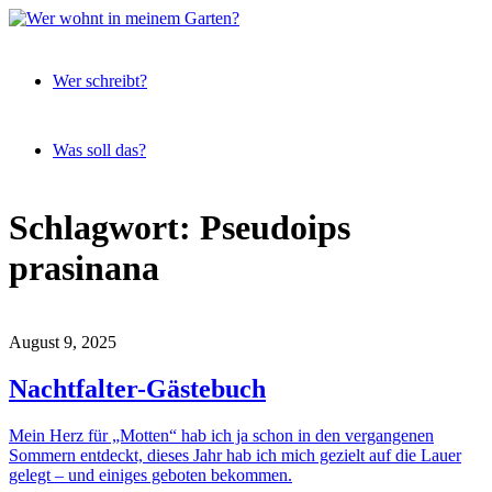
Expeditionen
Wer
vor der
Wer schreibt?
wohnt
Terrassentür
in
meinem
Was soll das?
Garten?
Skip
Schlagwort:
Pseudoips
to
content
prasinana
August 9, 2025
Nachtfalter-Gästebuch
Mein Herz für „Motten“ hab ich ja schon in den vergangenen
Sommern entdeckt, dieses Jahr hab ich mich gezielt auf die Lauer
gelegt – und einiges geboten bekommen.