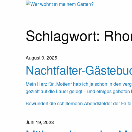
Wer
Expeditionen
vor der
Terrassentür
wohnt
Skip
Schlagwort:
Rho
to
content
in
August 9, 2025
meinem
Nachtfalter-Gästebu
Garten?
Mein Herz für „Motten“ hab ich ja schon in den ve
gezielt auf die Lauer gelegt – und einiges gebote
Bewundert die schillernden Abendkleider der Falter
Juni 19, 2023