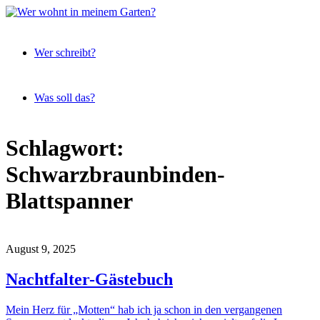
Expeditionen
Wer
vor der
Wer schreibt?
wohnt
Terrassentür
in
meinem
Was soll das?
Garten?
Skip
Schlagwort:
to
content
Schwarzbraunbinden-
Blattspanner
August 9, 2025
Nachtfalter-Gästebuch
Mein Herz für „Motten“ hab ich ja schon in den vergangenen