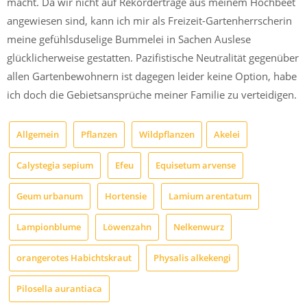
macht. Da wir nicht auf Rekorderträge aus meinem Hochbeet
angewiesen sind, kann ich mir als Freizeit-Gartenherrscherin
meine gefühlsduselige Bummelei in Sachen Auslese
glücklicherweise gestatten. Pazifistische Neutralität gegenüber
allen Gartenbewohnern ist dagegen leider keine Option, habe
ich doch die Gebietsansprüche meiner Familie zu verteidigen.
Allgemein
Pflanzen
Wildpflanzen
Akelei
Calystegia sepium
Efeu
Equisetum arvense
Geum urbanum
Hortensie
Lamium arentatum
Lampionblume
Löwenzahn
Nelkenwurz
orangerotes Habichtskraut
Physalis alkekengi
Pilosella aurantiaca