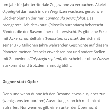
Giersch
um Jahr für Jahr territoriale Zugewinne zu verbuchen. Akelei
aus…
(
Aquilegia
) darf auch in den Wegritzen wachsen, genau wie
Glockenblumen (bir mir:
Campanula persicifolia
). Das
orangerote Habichtskraut (Pilosella aurantiaca) beherrscht
Ränder, die der Rasenmäher nicht erwischt. Es gibt eine Ecke
mit Ackerschachtelhalm (
Equisetum arvense)
, der sich mit
seiner 375 Millionen Jahre währenden Geschichte auf diesem
Planeten meinen Respekt erwachsen hat und andere Stellen
mit Zaunwinde
(Calystegia sepium)
, die scheinbar ohne Wasser
auskommt und trotzdem anmutig blüht.
Gegner statt Opfer
Dann und wann dünne ich den Bestand etwas aus, aber zur
(wenigstens temporären) Ausrottung kann ich mich nicht
aufraffen. Nur wenn es gilt, einen unter der Übermacht