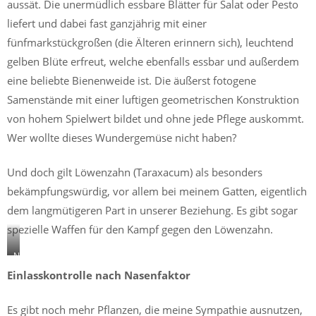
aussät. Die unermüdlich essbare Blätter für Salat oder Pesto
liefert und dabei fast ganzjährig mit einer
fünfmarkstückgroßen (die Älteren erinnern sich), leuchtend
gelben Blüte erfreut, welche ebenfalls essbar und außerdem
eine beliebte Bienenweide ist. Die äußerst fotogene
Samenstände mit einer luftigen geometrischen Konstruktion
von hohem Spielwert bildet und ohne jede Pflege auskommt.
Wer wollte dieses Wundergemüse nicht haben?
Und doch gilt Löwenzahn (Taraxacum) als besonders
bekämpfungswürdig, vor allem bei meinem Gatten, eigentlich
dem langmütigeren Part in unserer Beziehung. Es gibt sogar
spezielle Waffen für den Kampf gegen den Löwenzahn.
Nelkenwurz
breitet
Einlasskontrolle nach Nasenfaktor
sich
ähnlich
Es gibt noch mehr Pflanzen, die meine Sympathie ausnutzen,
wie