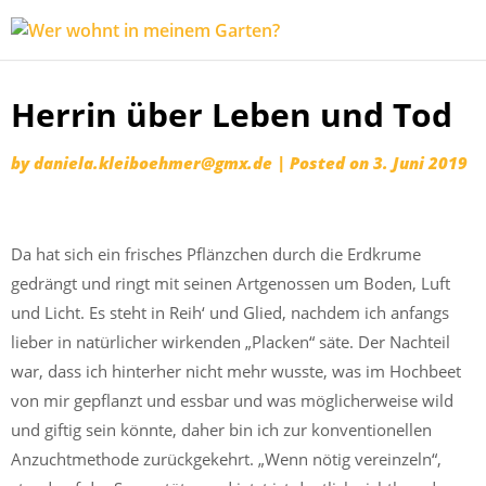
Wer
Expeditionen
wohnt
vor der
in
Terrassentür
Herrin über Leben und Tod
Skip
meinem
to
Garten?
by
daniela.kleiboehmer@gmx.de
|
Posted on
3. Juni 2019
content
Da hat sich ein frisches Pflänzchen durch die Erdkrume
gedrängt und ringt mit seinen Artgenossen um Boden, Luft
und Licht. Es steht in Reih‘ und Glied, nachdem ich anfangs
lieber in natürlicher wirkenden „Placken“ säte. Der Nachteil
war, dass ich hinterher nicht mehr wusste, was im Hochbeet
von mir gepflanzt und essbar und was möglicherweise wild
und giftig sein könnte, daher bin ich zur konventionellen
Anzuchtmethode zurückgekehrt. „Wenn nötig vereinzeln“,