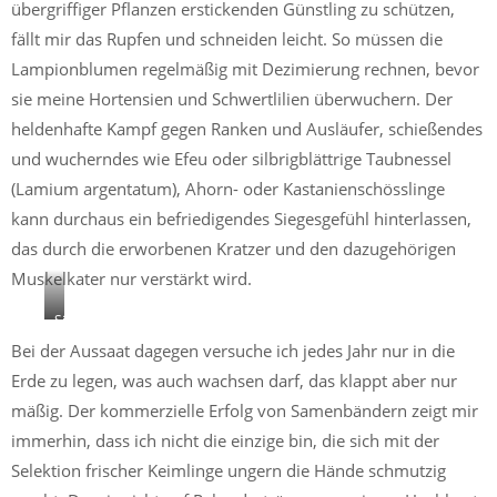
übergriffiger Pflanzen erstickenden Günstling zu schützen,
fällt mir das Rupfen und schneiden leicht. So müssen die
Lampionblumen regelmäßig mit Dezimierung rechnen, bevor
sie meine Hortensien und Schwertlilien überwuchern. Der
heldenhafte Kampf gegen Ranken und Ausläufer, schießendes
und wucherndes wie Efeu oder silbrigblättrige Taubnessel
(Lamium argentatum), Ahorn- oder Kastanienschösslinge
kann durchaus ein befriedigendes Siegesgefühl hinterlassen,
das durch die erworbenen Kratzer und den dazugehörigen
Muskelkater nur verstärkt wird.
Silbrigblättrige
Taubnessel,
Bei der Aussaat dagegen versuche ich jedes Jahr nur in die
Kastanien
Erde zu legen, was auch wachsen darf, das klappt aber nur
und
Lampionblumen
mäßig. Der kommerzielle Erfolg von Samenbändern zeigt mir
müssen
immerhin, dass ich nicht die einzige bin, die sich mit der
gelegentlich
zurückgedrängt
Selektion frischer Keimlinge ungern die Hände schmutzig
werden.