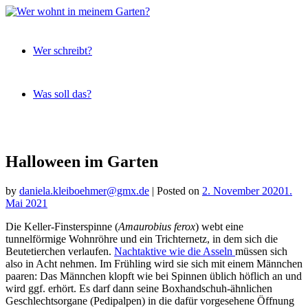
Expeditionen
Wer
vor der
Wer schreibt?
wohnt
Terrassentür
in
meinem
Was soll das?
Garten?
Skip
to
content
Halloween im Garten
by
daniela.kleiboehmer@gmx.de
|
Posted on
2. November 2020
1.
Mai 2021
Die Keller-Finsterspinne (
Amaurobius ferox
) webt eine
tunnelförmige Wohnröhre und ein Trichternetz, in dem sich die
Beutetierchen verlaufen.
Nachtaktive wie die Asseln
müssen sich
also in Acht nehmen. Im Frühling wird sie sich mit einem Männchen
paaren: Das Männchen klopft wie bei Spinnen üblich höflich an und
wird ggf. erhört. Es darf dann seine Boxhandschuh-ähnlichen
Geschlechtsorgane (Pedipalpen) in die dafür vorgesehene Öffnung