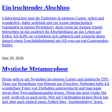
Ein leuchtender Abschluss
Glühwürmchen sind die Einhörner in meinem Garten, selten und
wunderlich, dabei wehrhaft und ein wenig melancholisch
(zumindest in meiner Projektion), denn wenn sie meinen Abend
beleuchten ist das zugleich ihr Abschiedstanz an das Leben auf
Erden. Ich hoffe sie vermehren sich zahlreich und wünsche ihnen
danach einen Leuchtkäferhimmel mit All-you-can-eat-Gastropoden-
Büffet.
Juni 20, 2020
Mystische Metamorphose
Heute geht es um Nymphen im eigenen Garten und praktische DIY-
Tipps zur Herstellung von Prinzen aus Fröschen. Nebenbei habe ich
wunderbare Fotos von Tierbabies untergemischt und man kann
etwas über Verwandlungszauber lernen. Wenn das kein viraler Hit
wird, weiß ich es auch nicht. Wer auf Clickbaiting keinen Bock hat,
darf aber auch einfach einen Artikel über „Insektenbabys“ lesen.