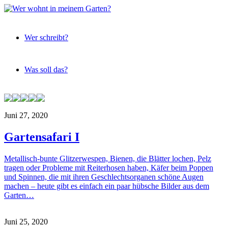
Expeditionen
Wer
vor der
Wer schreibt?
Terrassentür
wohnt
in
Was soll das?
meinem
Garten?
Skip
to
Juni 27, 2020
content
Gartensafari I
Metallisch-bunte Glitzerwespen, Bienen, die Blätter lochen, Pelz
tragen oder Probleme mit Reiterhosen haben, Käfer beim Poppen
und Spinnen, die mit ihren Geschlechtsorganen schöne Augen
machen – heute gibt es einfach ein paar hübsche Bilder aus dem
Garten…
Juni 25, 2020