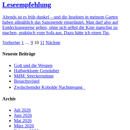
Leseempfehlung
Abends ist es früh dunkel – und die Insekten in meinem Garten
haben allmählich das Saisonende eingeläutet. Man darf also auf
Entdeckungsreise gehen, ohne sich selbst die Knie matschig zu
machen, praktisch vom Sofa aus. Dazu hätte ich einen Tip.
Seitennummerierung
Vorherige
1
…
9
10
11
Nächste
der
Neueste Beiträge
Beiträge
Gott und die Wespen
Halbgeklonte Genräuber
MdM: Streckerspinne
Besuchsvögel
Zwitschernder Kobolde Nachtgesang
Archiv
Juli 2026
Juni 2026
Mai 2026
März 2026