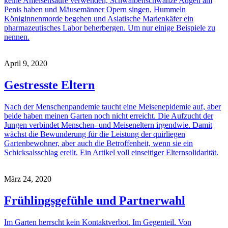
keine Ameisensäure verwenden, Schwalbenschwänze Augen am
Penis haben und Mäusemänner Opern singen, Hummeln
Königinnenmorde begehen und Asiatische Marienkäfer ein
pharmazeutisches Labor beherbergen. Um nur einige Beispiele zu
nennen.
April 9, 2020
Gestresste Eltern
Nach der Menschenpandemie taucht eine Meisenepidemie auf, aber
beide haben meinen Garten noch nicht erreicht. Die Aufzucht der
Jungen verbindet Menschen- und Meiseneltern irgendwie. Damit
wächst die Bewunderung für die Leistung der quirliegen
Gartenbewohner, aber auch die Betroffenheit, wenn sie ein
Schicksalsschlag ereilt. Ein Artikel voll einseitiger Elternsolidarität.
März 24, 2020
Frühlingsgefühle und Partnerwahl
Im Garten herrscht kein Kontaktverbot. Im Gegenteil. Von