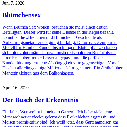
Juni 7, 2020
Blümchensex
Wenn Blumen Sex wollen, brauchen sie meist einen dritten
Beteiligten. Dieser wird für seine Dienste in der Regel bezahlt.
Damit ist die „Bienchen und Blümchen“-Geschichte als
Aufklärungsmetapher endgültig hinfällig. Dafür ist sie ein prima
Modell für Händler-Kundenbeziehungen. Blütenpflanzen haben
sich mit evolutionärer Innovationsbereitschaft den Bedürfnissen
ihrer Bestäuber immer besser angepasst und die perfekte
Kundenbindung erreicht: Abhängigkeit zum gegenseitigen Vorteil.
Das hat allerdings einige Millionen Jahre gedauert. Ein Artikel über
Marketinglehren aus dem Balkonkasten.
April 16, 2020
Der Busch der Erkenntnis
Ein Jahr „Wer wohnt in meinem Garten“. Ich habe viele neue
Mitbewohner entdeckt, gelernt dass Rotkehlchen aggressiv und
Meisen promiskuitiv sind. Ich weiß jetzt, dass Gartenameisen gar